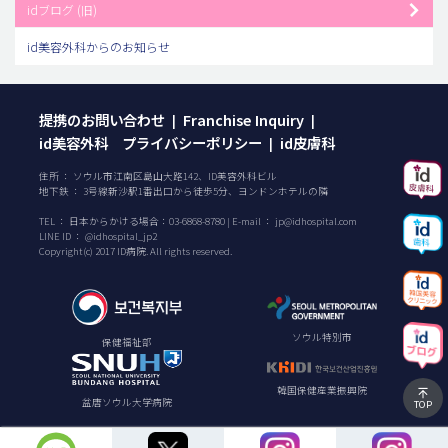
idブログ (旧)
id美容外科からのお知らせ
提携のお問い合わせ
Franchise Inquiry
|
|
id美容外科 プライバシーポリシー
id皮膚科
|
住所 ： ソウル市江南区島山大路142、ID美容外科ビル
地下鉄 ： 3号線新沙駅1番出口から徒歩5分、ヨンドンホテルの隣
TEL ：
日本からかける場合：
03-6868-8780
| E-mail ：
jp@idhospital.com
LINE ID ： @idhospital_jp2
Copyright(c) 2017 ID病院. All rights reserved.
ソウル特別市
保健福祉部
韓国保健産業振興院
盆唐ソウル大学病院
TOP