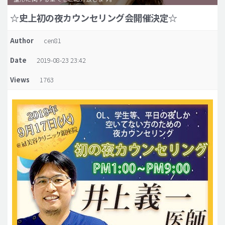
☆史上初の夜カウンセリング会開催決定☆
脂肪吸引 (大容量)
メンズ整形
Author
cen81
idリアルストーリー
Date
2019-08-23 23:42
idニュース
Views
1763
病院紹介
安全整形
料金一覧
ご相談のお問い合わせ