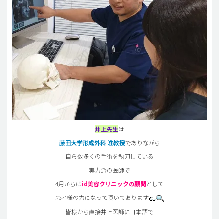
井上先生
は
藤田大学形成外科 准教授
でありながら
自ら数多くの手術を執刀している
実力派の医師で
4月からは
id美容クリニックの顧問
として
患者様の力になって頂いております
皆様から直接井上医師に日本語で