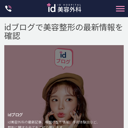
Skip
to
content
idブログで美容整形の最新情報を
確認
輪郭整形
両顎手術
鼻整形
二重・目元整形
脂肪注入(アンチエイジング)
idブログ
豊胸手術・バストアップ
id美容外科の最新記事、韓国の整形情報、手術体験談など、
整形に関する全てをご紹介致します。
プチ整形