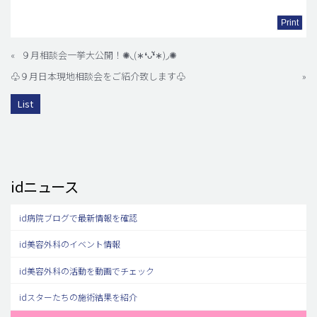
Print
«
９月相談会一挙大公開！✺◟(∗❛ᴗ❛ั∗)◞✺
♧９月日本現地相談会をご紹介致します♧
»
List
idニュース
id病院ブログで最新情報を確認
id美容外科のイベント情報
id美容外科の活動を動画でチェック
idスターたちの施術結果を紹介