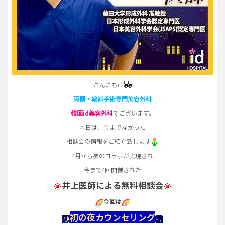
こんにちは
両顎・輪郭手術専門美容外科
韓国id美容外科
でございます。
本日は、今までなかった
相談会の情報をご紹介致します
4月から夢のコラボが実現され
今まで4回開催された
井上医師による無料相談会
今回は
初の夜カウンセリング