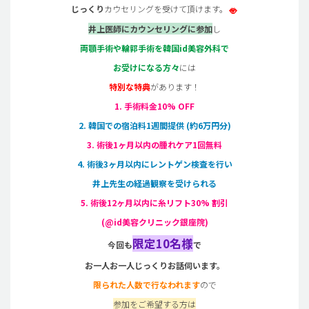
じっくり
カウセリングを受けて頂けます。
井上医師にカウンセリングに参加
し
両顎手術や輪郭手術を韓国id美容外科で
お受けになる方々
には
特別な特典
があります！
1. 手術料金10% OFF
2. 韓国での宿泊料1週間提供 (約6万円分)
3. 術後1ヶ月以内の腫れケア1回無料
4. 術後3ヶ月以内にレントゲン検査を行い
井上先生の経過観察を受けられる
5. 術後12ヶ月以内に糸リフト30% 割引
(@id美容クリニック銀座院)
限定
10
名様
今回も
で
お一人お一人じっくりお話伺います。
限られた人数で行なわれます
ので
参加をご希望する方は