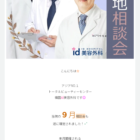
こんにちは
☆
アジアNO.１
トータルビューティーセンター
韓国
id
美容外科です
◎
９
月
当院の
相談会
も
遂に確定されました！
⋆︎*
来月開催される