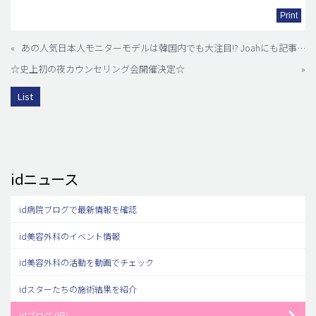
Print
«
あの人気日本人モニターモデルは韓国内でも大注目!? Joahにも記事が紹介されました♡
☆史上初の夜カウンセリング会開催決定☆
»
List
idニュース
id病院ブログで最新情報を確認
id美容外科のイベント情報
id美容外科の活動を動画でチェック
idスターたちの施術結果を紹介
idブログ (旧)