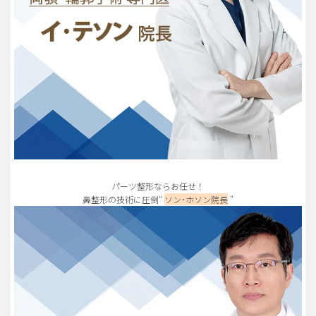
パーツ整形ならお任せ！
鼻整形の技術に圧倒“
ソン･ホソン院長
”