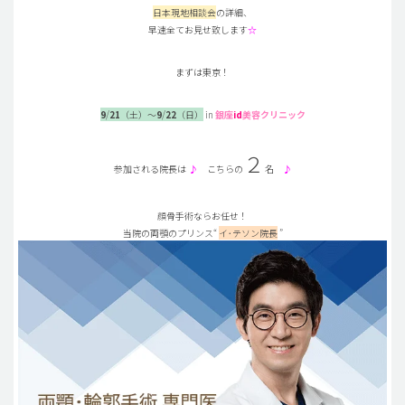
日本現地相談会
の詳細、
早速全てお見せ致します
☆
まずは東京！
9
/
21
（土）～
9
/
22
（日）
in
銀座
id
美容クリニック
２
参加される院長は
♪
こちらの
名
♪
顔骨手術ならお任せ！
当院の両顎のプリンス“
イ･テソン院長
”