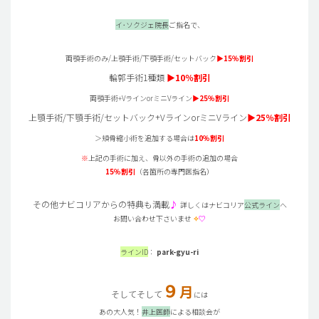
イ･ソクジェ院長
ご指名で、
両顎手術のみ/上顎手術/下顎手術/セットバック
▶
15％割引
輪郭手術1種類
▶
10
％割引
両顎手術+VラインorミニVライン
▶
25％割引
上顎手術/下顎手術/セットバック+VラインorミニVライン
▶
25
％割引
＞頬骨縮小術を追加する場合は
10％割引
※
上記の手術に加え、骨以外の手術の追加の場合
15％割引
（各箇所の専門医指名）
その他ナビコリアからの特典も満載
♪
詳しくはナビコリア
公式ライン
へ
お問い合わせ下さいませ
✧
♡
ラインID
：
park-gyu-ri
９
月
そしてそして
には
あの大人気！
井上医師
による相談会が