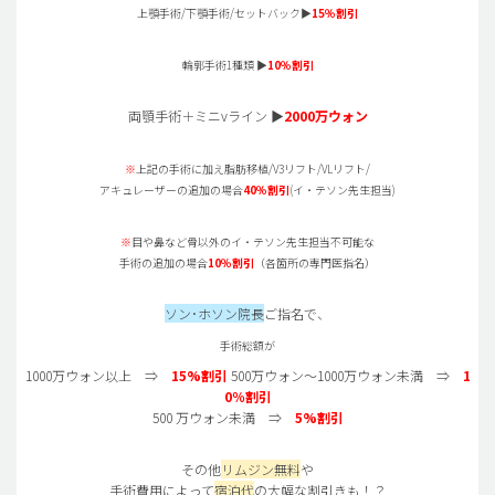
上顎手術/下顎手術/セットバック▶
15
％割引
輪郭手術1種類 ▶
10
％割引
両顎手術＋ミニvライン ▶
2000
万ウォン
※
上記の手術に加え脂肪移植/V3リフト/VLリフト/
アキュレーザーの追加の場合
40
％割引
(イ・テソン先生担当)
※
目や鼻など骨以外のイ・テソン先生担当不可能な
手術の追加の場合
10
％割引
（各箇所の専門医指名）
ソン･ホソン院長
ご指名で、
手術総額が
1000万ウォン以上 ⇒
15%割引
500万ウォン～1000万ウォン未満 ⇒
1
0％割引
500 万ウォン未満 ⇒
5%割引
その他
リムジン無料
や
手術費用によって
宿泊代
の大幅な割引きも！？