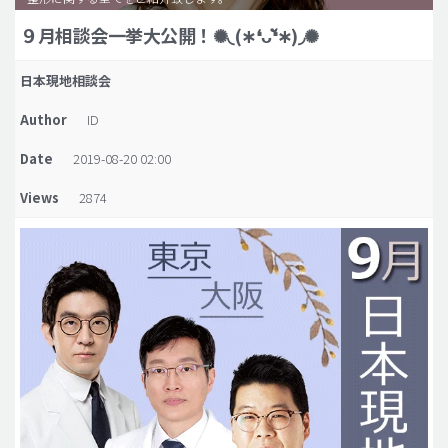
９月相談会一挙大公開！✺◟(∗❛ᴗ❛ั∗)◞✺
脂肪吸引 (大容量)
メンズ整形
日本現地相談会
idリアルストーリー
Author
ID
idニュース
Date
2019-08-20 02:00
病院紹介
Views
2874
安全整形
料金一覧
ご相談のお問い合わせ