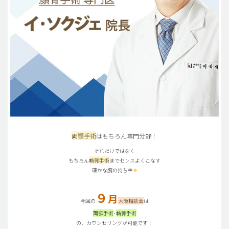
両顎手術
はもちろん専門分野！
それだけではなく
もちろん
輪郭手術
までセンスよくこなす
確かな腕の持ち主
✧
９
月
今回の
大阪相談会
は
両顎手術
･
輪郭手術
の、カウンセリングが可能です！