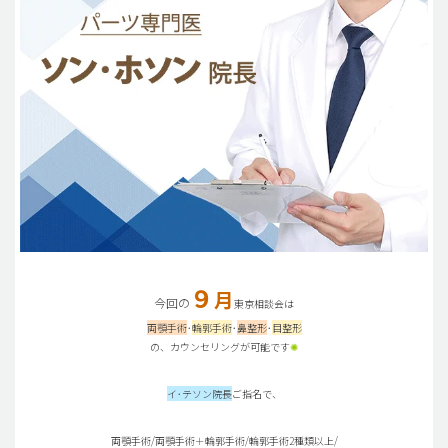
９
月
今回の
東京相談会は
両顎手術
･
輪郭手術
･
鼻整形
･
目整形
の、カウンセリングが可能です
✺
イ･テソン院長
ご指名で、
両顎手術/両顎手術＋輪郭手術/輪郭手術2種類以上/