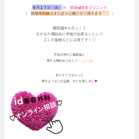
９
月
１７
日（
火
）
in
銀座
id
美容クリニック
（
時間等
詳細
はまた近々公開させて頂きます＾＾
）
普段週末も忙しくて
なかなか相談会に参加が出来ないという
ＯＬの皆様などに必見です！
♡
平日の夜のご勤務後に
寄れる相談会だなんて！
(ू•‧̫•ू
⑅
)
ありそうでなかった
夢のようなこの企画、ぜひお楽しみに
♥