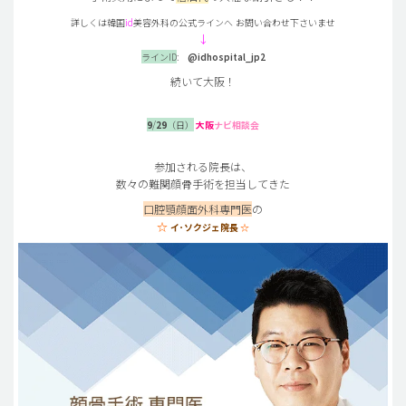
詳しくは韓国
id
美容外科の公式ラインへ
お問い合わせ下さいませ
↓
ラインID
:
@idhospital_jp2
続いて大阪！
9
/
29
（日）
大阪
ナビ相談会
参加される院長は、
数々の難関顔骨手術を担当してきた
口腔顎顔面外科専門医
の
☆
イ･ソクジェ院長
☆