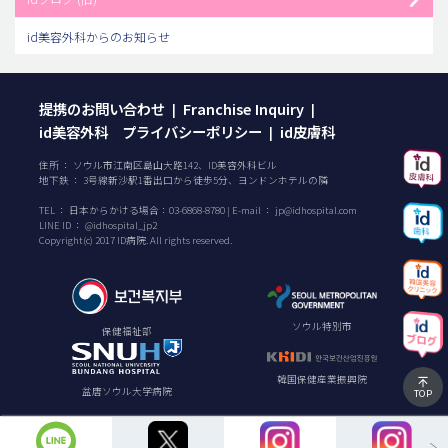
id美容外科からのお知らせ
提携のお問い合わせ
Franchise Inquiry
|
|
id美容外科 プライバシーポリシー
id皮膚科
|
住所 ： ソウル市江南区島山大路142、ID美容外科ビル
地下鉄 ： 3号線新沙駅1番出口から徒歩5分、ヨンドンホテルの隣
TEL ：
日本からかける場合：
03-6868-8780
| E-mail ：
jp@idhospital.com
LINE ID ： @idhospital_jp2
Copyright(c) 2017 ID病院. All rights reserved.
ソウル特別市
保健福祉部
韓国保健産業振興院
盆唐ソウル大学病院
TOP