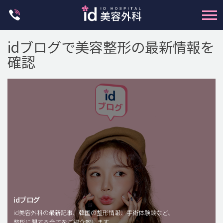
Skip
to
content
idブログで美容整形の最新情報を
確認
輪郭整形
両顎手術
鼻整形
二重・目元整形
脂肪注入(アンチエイジング)
idブログ
豊胸手術・バストアップ
id美容外科の最新記事、韓国の整形情報、手術体験談など、
整形に関する全てをご紹介致します。
プチ整形