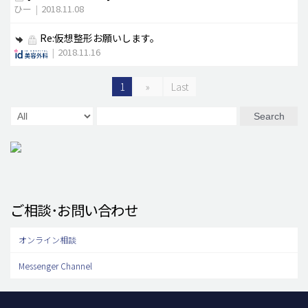
ひー
|
2018.11.08
Re:仮想整形お願いします。
|
2018.11.16
1
»
Last
Search
ご相談･お問い合わせ
オンライン相談
Messenger Channel