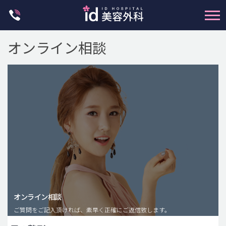
Skip
to
content
オンライン相談
輪郭整形
両顎手術
鼻整形
二重・目元整形
脂肪注入(アンチエイジング)
オンライン相談
豊胸手術・バストアップ
ご質問をご記入頂ければ、素早く正確にご返信致します。
プチ整形