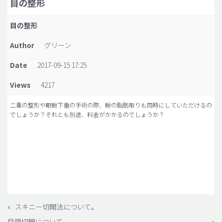
目の整形
脂肪吸引 (大容量)
目の整形
メンズ整形
Author
グリーン
idリアルストーリー
Date
2017-09-15 17:25
idニュース
Views
4217
病院紹介
安全整形
二重の整形や眼瞼下垂の手術の際、瞼の脂肪取りも同時にしていただけるの
でしょうか？それとも別途、料金がかかるのでしょうか？
料金一覧
ご相談のお問い合わせ
«
スキニー切開法について。
目頭切開について。
»