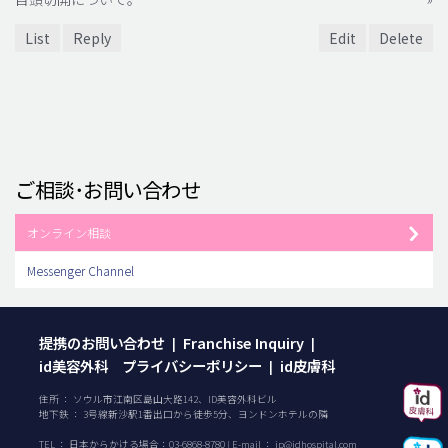
List
Reply
Edit
Delete
ご相談･お問い合わせ
オンライン相談
Messenger Channel
提携のお問い合わせ
Franchise Inquiry
|
|
id美容外科 プライバシーポリシー
id皮膚科
|
住所 ： ソウル市江南区島山大路142、ID美容外科ビル
地下鉄 ： 3号線新沙駅1番出口から徒歩5分、ヨンドンホテルの隣
TEL ：
日本からかける場合：
03-6868-8780
| E-mail ：
jp@idhospital.com