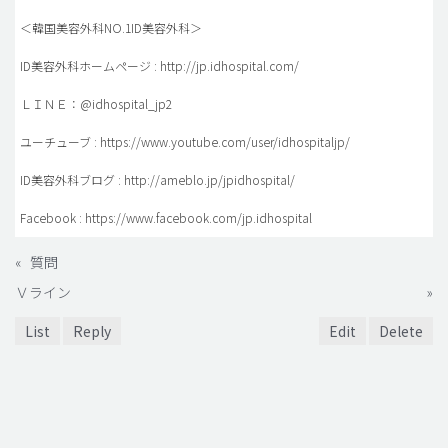
＜韓国美容外科NO.1ID美容外科＞
ID美容外科ホームページ : http://jp.idhospital.com/
ＬＩＮＥ：@idhospital_jp2
ユーチューブ : https://www.youtube.com/user/idhospitaljp/
ID美容外科ブログ : http://ameblo.jp/jpidhospital/
Facebook : https://www.facebook.com/jp.idhospital
«
質問
Ｖライン
»
List
Reply
Edit
Delete