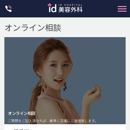
Skip
to
content
オンライン相談
輪郭整形
両顎手術
鼻整形
二重・目元整形
脂肪注入(アンチエイジング)
オンライン相談
豊胸手術・バストアップ
ご質問をご記入頂ければ、素早く正確にご返信致します。
プチ整形