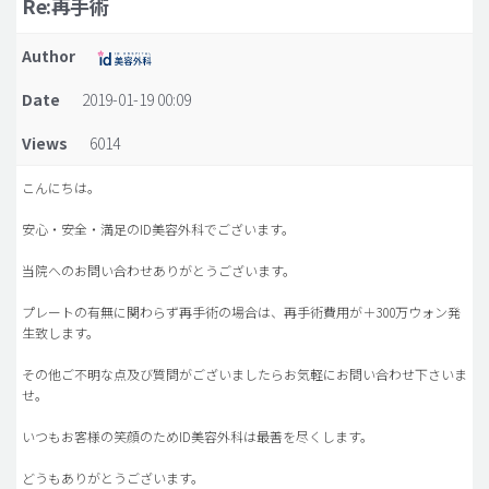
Re:再手術
脂肪吸引 (大容量)
Author
メンズ整形
Date
2019-01-19 00:09
idリアルストーリー
Views
6014
idニュース
病院紹介
こんにちは。
安全整形
安心・安全・満足のID美容外科でございます。
料金一覧
当院へのお問い合わせありがとうございます。
ご相談のお問い合わせ
プレートの有無に関わらず再手術の場合は、再手術費用が＋300万ウォン発
生致します。
その他ご不明な点及び質問がございましたらお気軽にお問い合わせ下さいま
せ。
いつもお客様の笑顔のためID美容外科は最善を尽くします。
どうもありがとうございます。