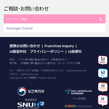
ご相談･お問い合わせ
オンライン相談
Messenger Channel
提携のお問い合わせ
Franchise Inquiry
|
|
id美容外科 プライバシーポリシー
id皮膚科
|
住所 ： ソウル市江南区島山大路142、ID美容外科ビル
地下鉄 ： 3号線新沙駅1番出口から徒歩5分、ヨンドンホテルの隣
TEL ：
日本からかける場合：
03-6868-8780
| E-mail ：
jp@idhospital.com
LINE ID ： @idhospital_jp2
Copyright(c) 2017 ID病院. All rights reserved.
ソウル特別市
保健福祉部