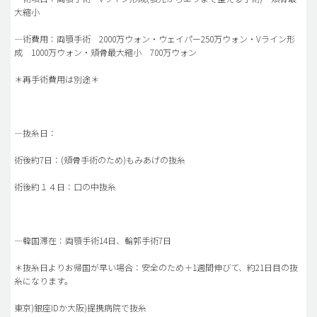
大縮小
―術費用：両顎手術 2000万ウォン・ウェイパー250万ウォン・Vライン形
成 1000万ウォン・頬骨最大縮小 700万ウォン
＊再手術費用は別途＊
―抜糸日：
術後約7日：(頬骨手術のため)もみあげの抜糸
術後約１４日：口の中抜糸
―韓国滞在：両顎手術14日、輪郭手術7日
＊抜糸日よりお帰国が早い場合：安全のため＋1週間伸びて、約21日目の抜
糸になります。
東京)銀座IDか大阪)提携病院で抜糸