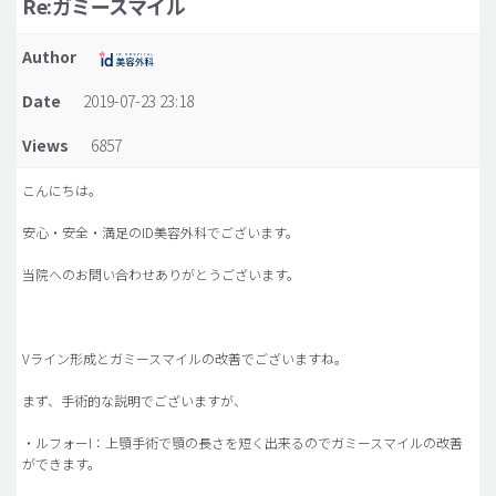
Re:ガミースマイル
脂肪吸引 (大容量)
Author
メンズ整形
Date
2019-07-23 23:18
idリアルストーリー
Views
6857
idニュース
病院紹介
こんにちは。
安全整形
安心・安全・満足のID美容外科でございます。
料金一覧
当院へのお問い合わせありがとうございます。
ご相談のお問い合わせ
Vライン形成とガミースマイルの改善でございますね。
まず、手術的な説明でございますが、
・ルフォーI：上顎手術で顎の長さを短く出来るのでガミースマイルの改善
ができます。