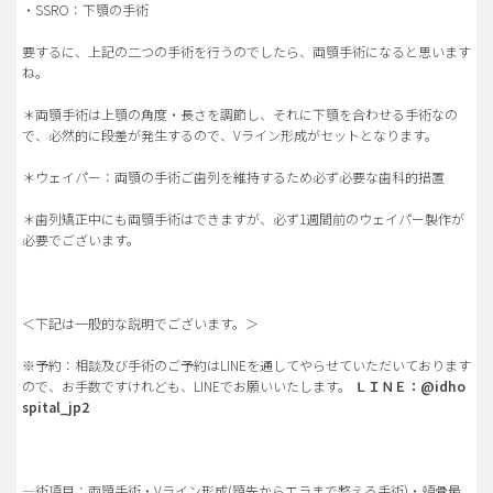
・SSRO：下顎の手術
要するに、上記の二つの手術を行うのでしたら、両顎手術になると思います
ね。
＊両顎手術は上顎の角度・長さを調節し、それに下顎を合わせる手術なの
で、必然的に段差が発生するので、Vライン形成がセットとなります。
＊ウェイパー：両顎の手術ご歯列を維持するため必ず必要な歯科的措置
＊歯列矯正中にも両顎手術はできますが、必ず1週間前のウェイパー製作が
必要でございます。
＜下記は一般的な説明でございます。＞
※予約：相談及び手術のご予約はLINEを通してやらせていただいております
ので、お手数ですけれども、LINEでお願いいたします。
ＬＩＮＥ：@idho
spital_jp2
―術項目：両顎手術・Vライン形成(顎先からエラまで整える手術)・頬骨最