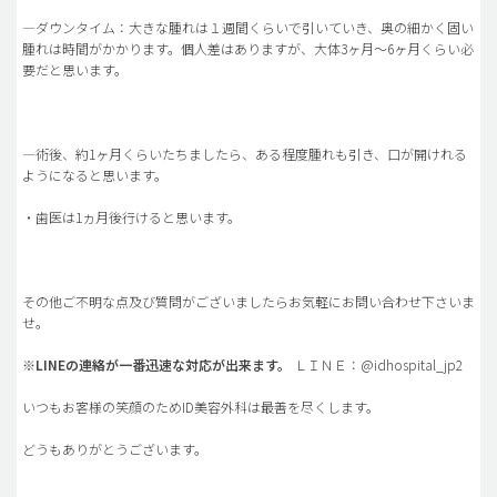
―ダウンタイム：大きな腫れは１週間くらいで引いていき、奥の細かく固い
腫れは時間がかかります。個人差はありますが、大体3ヶ月～6ヶ月くらい必
要だと思います。
―術後、約1ヶ月くらいたちましたら、ある程度腫れも引き、口が開けれる
ようになると思います。
・歯医は1ヵ月後行けると思います。
その他ご不明な点及び質問がございましたらお気軽にお問い合わせ下さいま
せ。
※
LINEの連絡が一番迅速な対応が出来ます。
ＬＩＮＥ：@idhospital_jp2
いつもお客様の笑顔のためID美容外科は最善を尽くします。
どうもありがとうございます。