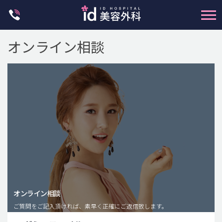
Skip
to
content
オンライン相談
輪郭整形
両顎手術
鼻整形
二重・目元整形
脂肪注入(アンチエイジング)
オンライン相談
豊胸手術・バストアップ
ご質問をご記入頂ければ、素早く正確にご返信致します。
プチ整形