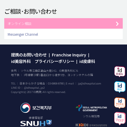
ご相談･お問い合わせ
オンライン相談
Messenger Channel
提携のお問い合わせ
Franchise Inquiry
|
|
id美容外科 プライバシーポリシー
id皮膚科
|
住所 ： ソウル市江南区島山大路142、ID美容外科ビル
地下鉄 ： 3号線新沙駅1番出口から徒歩5分、ヨンドンホテルの隣
TEL ：
日本からかける場合：
03-6868-8780
| E-mail ：
jp@idhospital.com
LINE ID ： @idhospital_jp2
Copyright(c) 2017 ID病院. All rights reserved.
ソウル特別市
保健福祉部