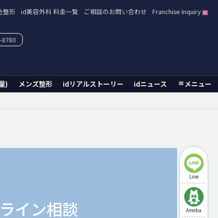
全整形
id美容外科 料金一覧
ご相談のお問い合わせ
Franchise Inquiry
-8780
量)
メンズ整形
idリアルストーリー
idニュース
メニュー
Line
ライン相談
Ameba