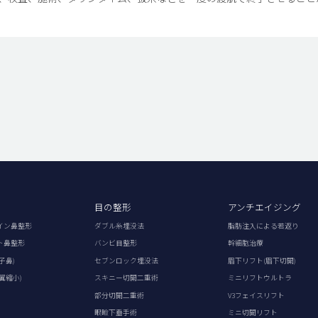
目の整形
アンチエイジング
イン鼻整形
ダブル糸埋没法
脂肪注入による若返り
ト鼻整形
バンビ目整形
幹細胞治療
子鼻)
セブンロック埋没法
眉下リフト(眉下切開)
翼縮小)
スキニー切開二重術
ミニリフトウルトラ
部分切開二重術
V3フェイスリフト
眼瞼下垂手術
ミニ切開リフト