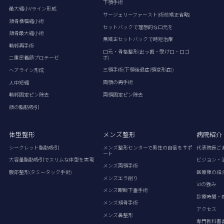
下顎手術
最大縮小Vライン形成
サージェリーファースト(術前矯正省略)
頬骨横幅縮小術
セットバックで理想的な口元を
頬骨最大縮小術
無矯正セットバックで時短治療
輪郭再手術
口元・骨格整形(出っ歯・受け口・口ゴ
ボ)
二重密着額プロテーゼ
三顎手術(下顎後退症(顎変形症))
ヘアライン形成
両顎の再手術
人中短縮
両顎固定ピン除去
輪郭固定ピン除去
顔の脂肪吸引
体型整形
メンズ整形
病院紹介
シークレット脂肪吸引
メンズ整形センターで男性の自信をサポ
代表院長ご
ート
大容量脂肪吸引でスリムな体型を実現
ビジョン・
メンズ両顎手術
腹部整形(タミータック手術)
医療陣の紹
メンズエラ削り
idの強み
メンズ眼瞼下垂手術
診療時間・
メンズ頬骨手術
アクセス
メンズ鼻整形
専門教科書