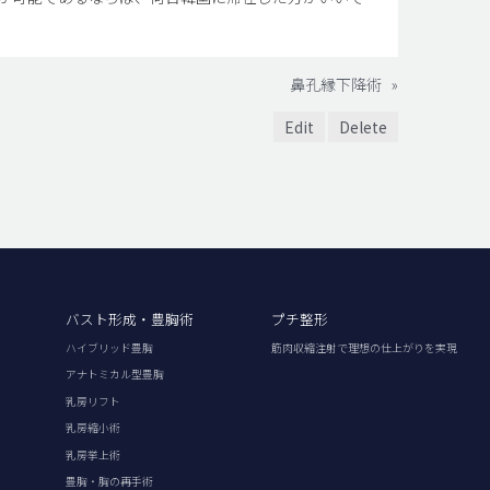
鼻孔縁下降術
»
Edit
Delete
バスト形成・豊胸術
プチ整形
ハイブリッド豊胸
筋肉収縮注射で理想の仕上がりを実現
アナトミカル型豊胸
乳房リフト
乳房縮小術
乳房挙上術
豊胸・胸の再手術