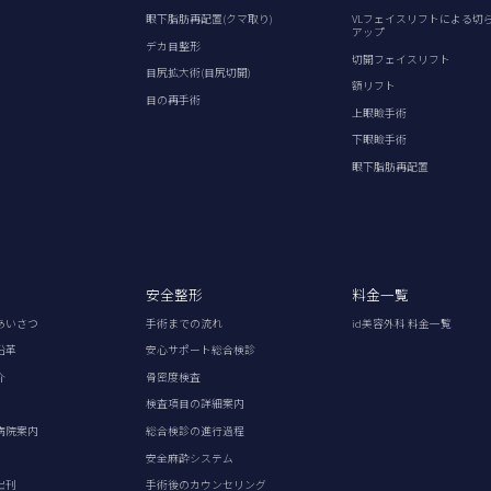
眼下脂肪再配置(クマ取り)
VLフェイスリフトによる切
アップ
デカ目整形
切開フェイスリフト
目尻拡大術(目尻切開)
額リフト
目の再手術
上眼瞼手術
下眼瞼手術
眼下脂肪再配置
安全整形
料金一覧
あいさつ
手術までの流れ
id美容外科 料金一覧
沿革
安心サポート総合検診
介
骨密度検査
検査項目の詳細案内
病院案内
総合検診の進行過程
安全麻酔システム
出刊
手術後のカウンセリング