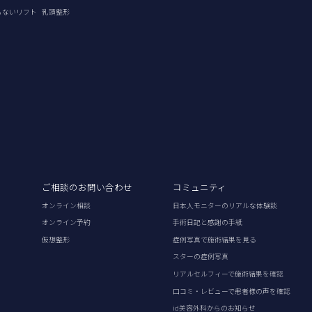
らないリフト
乳頭整形
ご相談のお問い合わせ
コミュニティ
オンライン相談
日本人モニターのリアルな体験談
オンライン予約
手術日記と感謝の手紙
仮想整形
症例写真で施術結果を見る
スターの症例写真
リアルセルフィーで施術結果を確認
口コミ・レビューで患者様の声を確認
id美容外科からのお知らせ