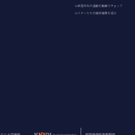
id美容外科の活動を動画でチェック
idスターたちの施術結果を紹介
ソウル大学病院
韓国保健産業振興院