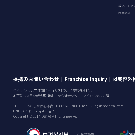
論文、研究
国家認証
提携のお問い合わせ
Franchise Inquiry
id美容
|
|
住所 ： ソウル市江南区島山大路142、ID美容外科ビル
地下鉄 ： 3号線新沙駅1番出口から徒歩5分、ヨンドンホテルの隣
TEL ：
日本からかける場合：03-6868-8780 | E-mail ：
jp@idhospital.com
LINE ID ： @idhospital_jp2
Copyright(c) 2017 ID病院. All rights reserved.
保健福祉部