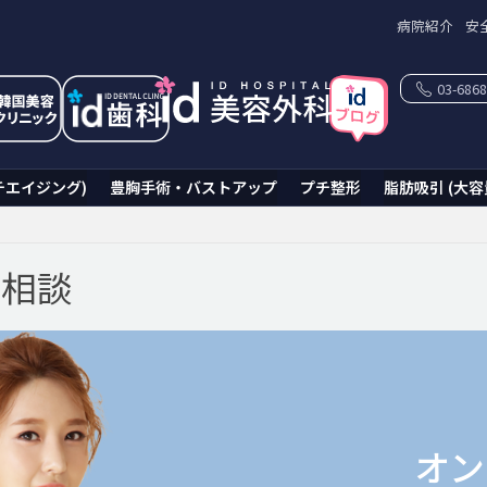
病院紹介
安
03-6868
チエイジング)
豊胸手術・バストアップ
プチ整形
脂肪吸引 (大容
ン相談
オン