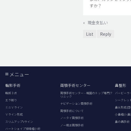
すか？
«
現金支払い
List
Reply
メニュー
輪郭手術
両顎手術センター
鼻整形
輪郭３点
両顎手術センター – 韓国のトップ専門ク
バービーラ
リニック
エラ削り
シークレッ
ナビゲーション両顎手術
ミニＶライン
鼻尖形成(団
両顎手術について
Ｖライン形成
小鼻縮小(鼻
ノータイ両顎手術
スリムアップVライン
鼻の再手術
ノー矯正両顎手術
ハートシェイプ頬骨縮小術