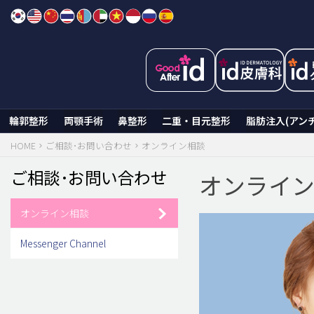
Skip
to
content
輪郭整形
両顎手術
鼻整形
二重・目元整形
脂肪注入(アン
HOME
ご相談･お問い合わせ
オンライン相談
ご相談･お問い合わせ
オンライ
オンライン相談
Messenger Channel