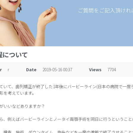
ご質問をご記入頂けれ
程について
r
r
Date
2019-05-16 00:37
Views
7704
ていて、歯列矯正が終了した1年後にバービーライン(日本の病院で一度
形を考えています。
がいいなどありますか？
ら、例えばバービーラインとノータイ両顎手術を同日に行うということ
、検査、施術、ダウンタイム、抜糸などを一度の渡航で終了させること