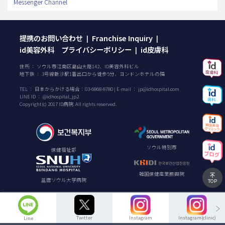
Messenger Channel
提携のお問い合わせ
Franchise Inquiry
|
|
id美容外科 プライバシーポリシー
id皮膚科
|
住所 ： ソウル市江南区島山大路142、ID美容外科ビル
地下鉄 ： 3号線新沙駅1番出口から徒歩5分、ヨンドンホテルの隣
TEL ：
日本からかける場合：
03-6868-8780
| E-mail ：
jp@idhospital.com
LINE ID ： @idhospital_jp2
Copyright(c) 2017 ID病院. All rights reserved.
ソウル特別市
保健福祉部
韓国保健産業振興院
盆唐ソウル大学病院
TOP
Twitter
Instagram
Instagram(clinic)
Line