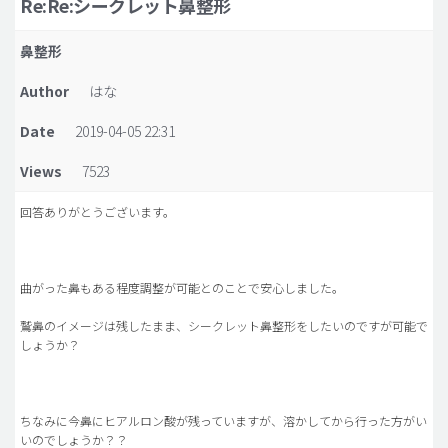
Re:Re:シークレット鼻整形
脂肪吸引 (大容量)
鼻整形
メンズ整形
Author
はな
idリアルストーリー
Date
2019-04-05 22:31
idニュース
Views
7523
病院紹介
安全整形
回答ありがとうございます。
料金一覧
ご相談のお問い合わせ
曲がった鼻もある程度調整が可能とのことで安心しました。
鷲鼻のイメージは残したまま、シークレット鼻整形をしたいのですが可能で
しょうか？
ちなみに今鼻にヒアルロン酸が残っていますが、溶かしてから行った方がい
いのでしょうか？？