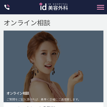
Skip
to
content
オンライン相談
輪郭整形
両顎手術
鼻整形
二重・目元整形
脂肪注入(アンチエイジング)
オンライン相談
豊胸手術・バストアップ
ご質問をご記入頂ければ、素早く正確にご返信致します。
プチ整形