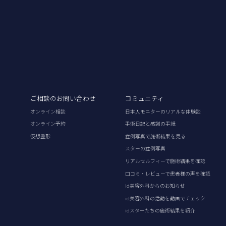
ご相談のお問い合わせ
コミュニティ
オンライン相談
日本人モニターのリアルな体験談
オンライン予約
手術日記と感謝の手紙
仮想整形
症例写真で施術結果を見る
スターの症例写真
リアルセルフィーで施術結果を確認
口コミ・レビューで患者様の声を確認
id美容外科からのお知らせ
id美容外科の活動を動画でチェック
idスターたちの施術結果を紹介