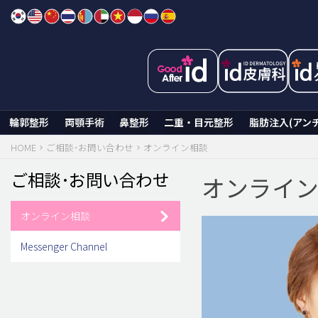
Skip
to
content
輪郭整形
両顎手術
鼻整形
二重・目元整形
脂肪注入(アン
HOME
ご相談･お問い合わせ
オンライン相談
ご相談･お問い合わせ
オンライ
オンライン相談
Messenger Channel