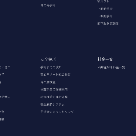
額リフト
目の再手術
上眼瞼手術
下眼瞼手術
眼下脂肪再配置
安全整形
料金一覧
あいさつ
手術までの流れ
id美容外科 料金一覧
沿革
安心サポート総合検診
介
骨密度検査
検査項目の詳細案内
病院案内
総合検診の進行過程
安全麻酔システム
出刊
手術後のカウンセリング
活動