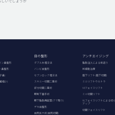
ろしいでしょうか
目の整形
アンチエイジング
イン鼻整形
ダブル糸埋没法
脂肪注入による若返り
ト鼻整形
バンビ目整形
幹細胞治療
子鼻)
セブンロック埋没法
眉下リフト(眉下切開)
翼縮小)
スキニー切開二重術
ミニリフトウルトラ
部分切開二重術
V3フェイスリフト
眼瞼下垂手術
ミニ切開リフト
眼下脂肪再配置(クマ取り)
VLフェイスリフトによる切
アップ
デカ目整形
切開フェイスリフト
目尻拡大術(目尻切開)