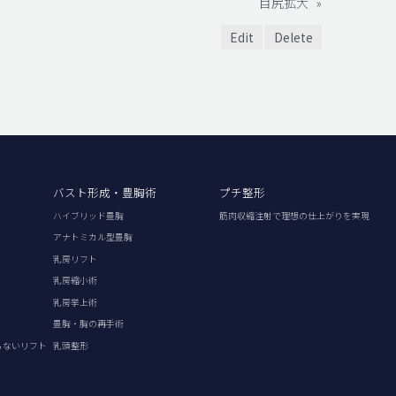
目尻拡大
»
Edit
Delete
バスト形成・豊胸術
プチ整形
ハイブリッド豊胸
筋肉収縮注射で理想の仕上がりを実現
アナトミカル型豊胸
乳房リフト
乳房縮小術
乳房挙上術
豊胸・胸の再手術
らないリフト
乳頭整形