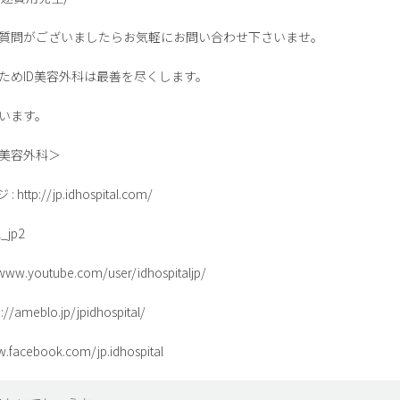
質問がございましたらお気軽にお問い合わせ下さいませ。
ためID美容外科は最善を尽くします。
います。
D美容外科＞
p://jp.idhospital.com/
_jp2
w.youtube.com/user/idhospitaljp/
ameblo.jp/jpidhospital/
w.facebook.com/jp.idhospital