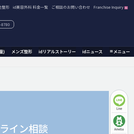
全整形
id美容外科 料金一覧
ご相談のお問い合わせ
Franchise Inquiry
-8780
量)
メンズ整形
idリアルストーリー
idニュース
メニュー
Line
ライン相談
Ameba