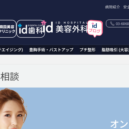
病院紹介
安
03-6868
チエイジング)
豊胸手術・バストアップ
プチ整形
脂肪吸引 (大容
ン相談
オン