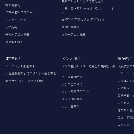
無矯正セットバックで時短治療
輪郭再手術
口元・骨格整形(出っ歯・受け口・口ゴ
ボ)
二重密着額プロテーゼ
三顎手術(下顎後退症(顎変形症))
ヘアライン形成
両顎の再手術
人中短縮
両顎固定ピン除去
輪郭固定ピン除去
顔の脂肪吸引
体型整形
メンズ整形
病院紹介
シークレット脂肪吸引
メンズ整形センターで男性の自信をサポ
代表院長ご
ート
大容量脂肪吸引でスリムな体型を実現
ビジョン・
メンズ両顎手術
腹部整形(タミータック手術)
医療陣の紹
メンズエラ削り
idの強み
メンズ眼瞼下垂手術
診療時間・
メンズ頬骨手術
アクセス
メンズ鼻整形
専門教科書
論文、研究
国家認証