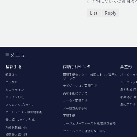
«
予約についての質問よ
List
Reply
メニュー
輪郭手術
両顎手術センター
鼻整形
輪郭３点
両顎手術センター – 韓国のトップ専門ク
バービーラ
リニック
エラ削り
シークレッ
ナビゲーション両顎手術
ミニＶライン
鼻尖形成(団
両顎手術について
Ｖライン形成
小鼻縮小(鼻
ノータイ両顎手術
スリムアップVライン
鼻の再手術
ノー矯正両顎手術
ハートシェイプ頬骨縮小術
下顎手術
最大縮小Vライン形成
サージェリーファースト(術前矯正省略)
頬骨横幅縮小術
セットバックで理想的な口元を
頬骨最大縮小術