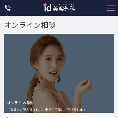
Skip
to
content
オンライン相談
輪郭整形
両顎手術
鼻整形
二重・目元整形
脂肪注入(アンチエイジング)
オンライン相談
豊胸手術・バストアップ
ご質問をご記入頂ければ、素早く正確にご返信致します。
プチ整形