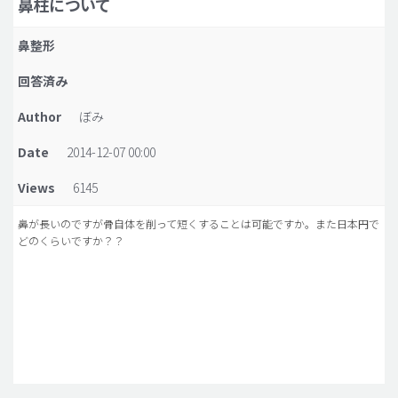
鼻柱について
脂肪吸引 (大容量)
鼻整形
メンズ整形
回答済み
idリアルストーリー
Author
ぼみ
idニュース
Date
2014-12-07 00:00
病院紹介
安全整形
Views
6145
料金一覧
鼻が長いのですが骨自体を削って短くすることは可能ですか。また日本円で
どのくらいですか？？
ご相談のお問い合わせ