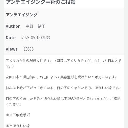
アンチエイジング手術のご相談
脂肪吸引 (大容量)
アンチエイジング
メンズ整形
Author
中野 裕子
idリアルストーリー
Date
2023-05-15 09:33
idニュース
Views
10636
病院紹介
安全整形
アメリカ在住の56歳女性です。（国籍はアメリカですが、もともと日本人で
す。）
料金一覧
次回日本へ帰国時に、韓国によって美容整形を受けたいと考えています。
ご相談のお問い合わせ
悩みは上瞼が下がってきている、目の下のくまとたるみ、ほうれい線です。
目の下のくま・たるみとほうれい線は下記の2点だと思われますが、ご確認
ください。
＊＊下眼瞼手術
＊＊ほうれい線