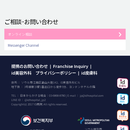
ご相談･お問い合わせ
オンライン相談
Messenger Channel
提携のお問い合わせ
Franchise Inquiry
|
|
id美容外科 プライバシーポリシー
id皮膚科
|
住所 ： ソウル市江南区島山大路142、ID美容外科ビル
地下鉄 ： 3号線新沙駅1番出口から徒歩5分、ヨンドンホテルの隣
TEL ：
日本からかける場合：
03-6868-8780
| E-mail ：
jp@idhospital.com
LINE ID ： @idhospital_jp2
Copyright(c) 2017 ID病院. All rights reserved.
ソウル特別市