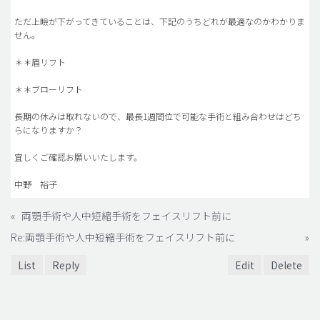
ただ上瞼が下がってきていることは、下記のうちどれが最適なのかわかりま
せん。
＊＊眉リフト
＊＊ブローリフト
長期の休みは取れないので、最長1週間位で可能な手術と組み合わせはどち
らになりますか？
宜しくご確認お願いいたします。
中野 裕子
«
両顎手術や人中短縮手術をフェイスリフト前に
Re:両顎手術や人中短縮手術をフェイスリフト前に
»
List
Reply
Edit
Delete