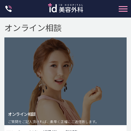
Skip
to
content
オンライン相談
輪郭整形
両顎手術
鼻整形
二重・目元整形
脂肪注入(アンチエイジング)
オンライン相談
豊胸手術・バストアップ
ご質問をご記入頂ければ、素早く正確にご返信致します。
プチ整形