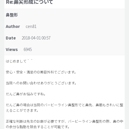
Re:鼻尖形成について
脂肪吸引 (大容量)
鼻整形
メンズ整形
Author
cen81
idリアルストーリー
Date
2018-04-01 00:57
idニュース
Views
6945
病院紹介
安全整形
はじめまして＾＾
料金一覧
安心・安全・満足のID美容外科でございます。
ご相談のお問い合わせ
当院へのお問い合わせありがとうございます。
だんご鼻がお悩みですね。
だんご鼻の場合は当院のバービーライン鼻整形でと鼻先、鼻筋もきれいに整
えることができます。
正確な判断は先生の診断が必要ですが、バービーライン鼻整形の際、鼻の中
の余分な脂肪を除去することが可能です。