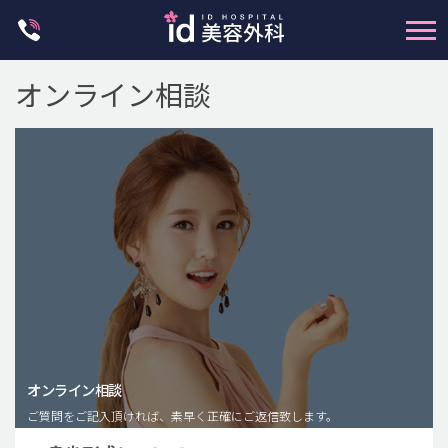
Skip
to
content
オンライン相談
輪郭整形
両顎手術
鼻整形
二重・目元整形
脂肪注入(アンチエイジング)
オンライン相談
豊胸手術・バストアップ
ご質問をご記入頂ければ、素早く正確にご返信致します。
プチ整形