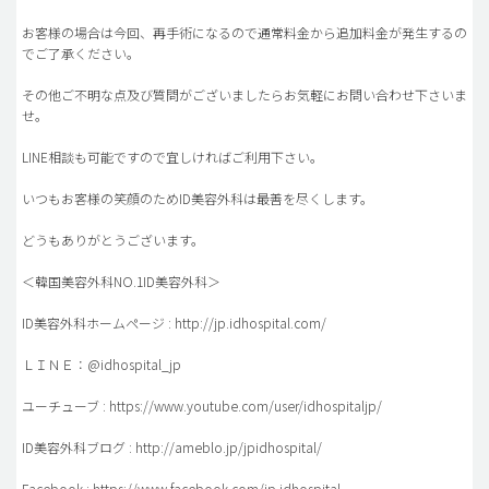
お客様の場合は今回、再手術になるので通常料金から追加料金が発生するの
でご了承ください。
その他ご不明な点及び質問がございましたらお気軽にお問い合わせ下さいま
せ。
LINE相談も可能ですので宜しければご利用下さい。
いつもお客様の笑顔のためID美容外科は最善を尽くします。
どうもありがとうございます。
＜韓国美容外科NO.1ID美容外科＞
ID美容外科ホームページ : http://jp.idhospital.com/
ＬＩＮＥ：@idhospital_jp
ユーチューブ : https://www.youtube.com/user/idhospitaljp/
ID美容外科ブログ : http://ameblo.jp/jpidhospital/
Facebook : https://www.facebook.com/jp.idhospital