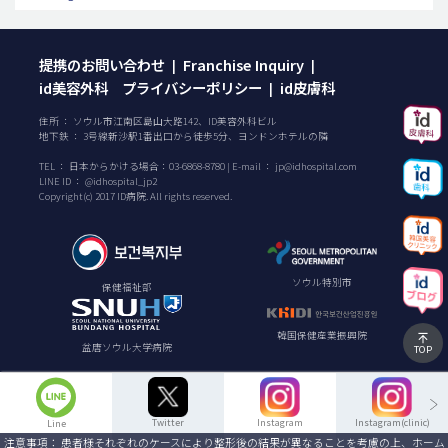
提携のお問い合わせ
Franchise Inquiry
|
|
id美容外科 プライバシーポリシー
id皮膚科
|
住所 ： ソウル市江南区島山大路142、ID美容外科ビル
地下鉄 ： 3号線新沙駅1番出口から徒歩5分、ヨンドンホテルの隣
TEL ：
日本からかける場合：
03-6868-8780
| E-mail ：
jp@idhospital.com
LINE ID ： @idhospital_jp2
Copyright(c) 2017 ID病院. All rights reserved.
ソウル特別市
保健福祉部
韓国保健産業振興院
盆唐ソウル大学病院
TOP
Twitter
Instagram
Instagram(clinic)
Line
注意事項： 患者様それぞれのケースにより整形後の結果が異なることを考慮の上、ホーム