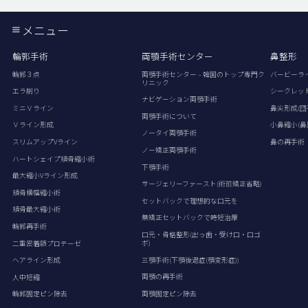
メニュー
輪郭手術
両顎手術センター
鼻整形
輪郭３点
両顎手術センター – 韓国のトップ専門ク
バービーラ
リニック
エラ削り
シークレッ
ナビゲーション両顎手術
ミニＶライン
鼻尖形成(団
両顎手術について
Ｖライン形成
小鼻縮小(鼻
ノータイ両顎手術
スリムアップVライン
鼻の再手術
ノー矯正両顎手術
ハートシェイプ頬骨縮小術
下顎手術
最大縮小Vライン形成
サージェリーファースト(術前矯正省略)
頬骨横幅縮小術
セットバックで理想的な口元を
頬骨最大縮小術
無矯正セットバックで時短治療
輪郭再手術
口元・骨格整形(出っ歯・受け口・口ゴ
ボ)
二重密着額プロテーゼ
三顎手術(下顎後退症(顎変形症))
ヘアライン形成
両顎の再手術
人中短縮
両顎固定ピン除去
輪郭固定ピン除去