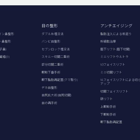
目の整形
アンチエイジング
イン鼻整形
ダブル糸埋没法
脂肪注入による若返り
ト鼻整形
バンビ目整形
幹細胞治療
子鼻)
セブンロック埋没法
眉下リフト(眉下切開)
翼縮小)
スキニー切開二重術
ミニリフトウルトラ
部分切開二重術
V3フェイスリフト
眼瞼下垂手術
ミニ切開リフト
眼下脂肪再配置(クマ取り)
VLフェイスリフトによる切
アップ
デカ目整形
切開フェイスリフト
目尻拡大術(目尻切開)
額リフト
目の再手術
上眼瞼手術
下眼瞼手術
眼下脂肪再配置