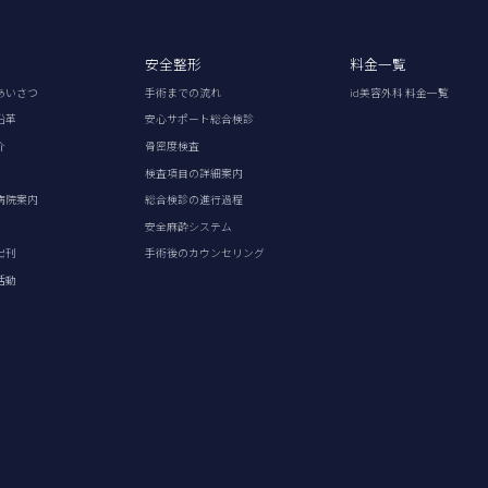
安全整形
料金一覧
あいさつ
手術までの流れ
id美容外科 料金一覧
沿革
安心サポート総合検診
介
骨密度検査
検査項目の詳細案内
病院案内
総合検診の進行過程
安全麻酔システム
出刊
手術後のカウンセリング
活動