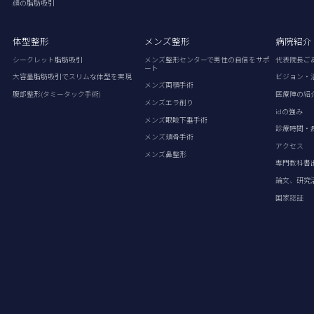
顔の脂肪吸引
体型整形
メンズ整形
病院紹介
シークレット脂肪吸引
メンズ整形センターで男性の自信をサポ
代表院長ご
ート
大容量脂肪吸引でスリムな体型を実現
ビジョン・
メンズ両顎手術
腹部整形(タミータック手術)
医療陣の紹
メンズエラ削り
idの強み
メンズ眼瞼下垂手術
診療時間・
メンズ頬骨手術
アクセス
メンズ鼻整形
専門教科書
論文、研究
国家認証