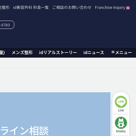
全整形
id美容外科 料金一覧
ご相談のお問い合わせ
Franchise Inquiry
-8780
量)
メンズ整形
idリアルストーリー
idニュース
メニュー
Line
ライン相談
Ameba