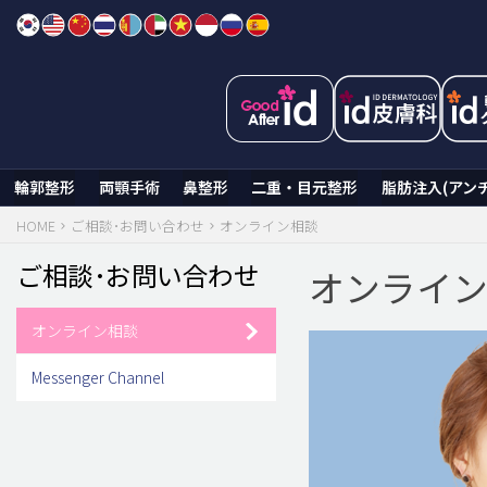
Skip
to
content
輪郭整形
両顎手術
鼻整形
二重・目元整形
脂肪注入(アン
HOME
ご相談･お問い合わせ
オンライン相談
ご相談･お問い合わせ
オンライ
オンライン相談
Messenger Channel