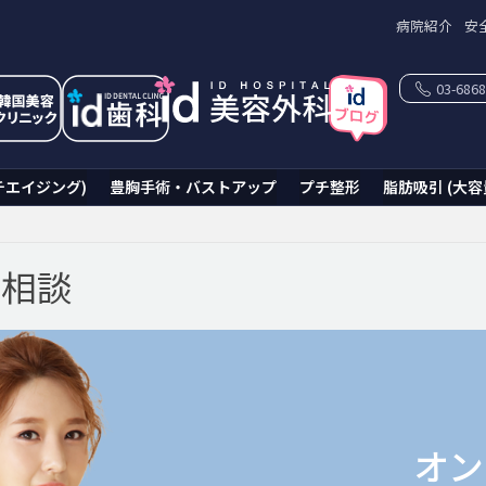
病院紹介
安
03-6868
チエイジング)
豊胸手術・バストアップ
プチ整形
脂肪吸引 (大容
ン相談
オン