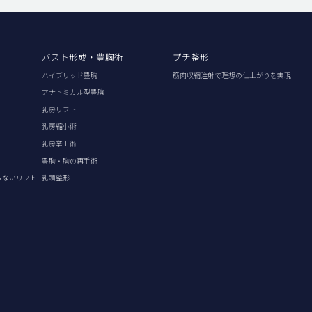
バスト形成・豊胸術
プチ整形
ハイブリッド豊胸
筋肉収縮注射で理想の仕上がりを実現
アナトミカル型豊胸
乳房リフト
乳房縮小術
乳房挙上術
豊胸・胸の再手術
らないリフト
乳頭整形