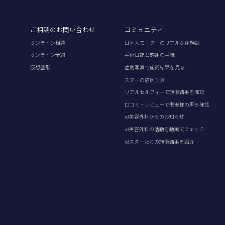
ご相談のお問い合わせ
コミュニティ
オンライン相談
日本人モニターのリアルな体験談
オンライン予約
手術日記と感謝の手紙
仮想整形
症例写真で施術結果を見る
スターの症例写真
リアルセルフィーで施術結果を確認
口コミ・レビューで患者様の声を確認
id美容外科からのお知らせ
id美容外科の活動を動画でチェック
idスターたちの施術結果を紹介