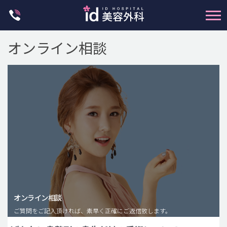
Skip
to
content
オンライン相談
輪郭整形
両顎手術
鼻整形
二重・目元整形
脂肪注入(アンチエイジング)
オンライン相談
豊胸手術・バストアップ
ご質問をご記入頂ければ、素早く正確にご返信致します。
プチ整形