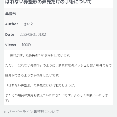
ばれない鼻整形の鼻先だけの手術について
脂肪吸引 (大容量)
鼻整形
メンズ整形
Author
きいと
idリアルストーリー
Date
2022-08-31 01:02
idニュース
Views
10089
病院紹介
安全整形
鼻柱が短い為鼻先の手術を検討しています。
料金一覧
ただ、「ばれない鼻整形」のように、新素材軟骨メッシュと耳介軟骨のみで
ご相談のお問い合わせ
豚鼻ができるような手術をしたいです。
「ばれない鼻整形」の鼻先だけは可能でしょうか。
またその場合の費用も教えていただきたいです。よろしくお願いいたしま
す。
«
バービーライン鼻整形について