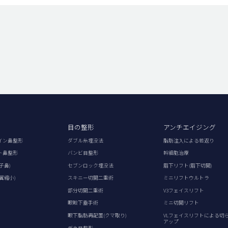
目の整形
アンチエイジング
イン鼻整形
ダブル糸埋没法
脂肪注入による若返り
ト鼻整形
バンビ目整形
幹細胞治療
子鼻)
セブンロック埋没法
眉下リフト(眉下切開)
翼縮小)
スキニー切開二重術
ミニリフトウルトラ
部分切開二重術
V3フェイスリフト
眼瞼下垂手術
ミニ切開リフト
眼下脂肪再配置(クマ取り)
VLフェイスリフトによる切
アップ
デカ目整形