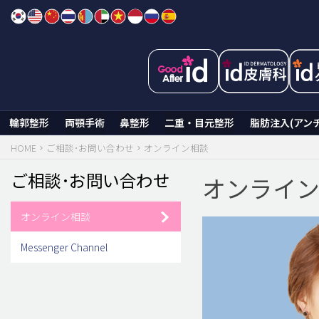
Skip
to
content
輪郭整形
両顎手術
鼻整形
二重・目元整形
脂肪注入(アン
HOME
ご相談･お問い合わせ
オンライン相談
ご相談･お問い合わせ
オンライ
オンライン相談
Messenger Channel