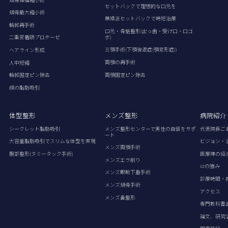
セットバックで理想的な口元を
頬骨最大縮小術
無矯正セットバックで時短治療
輪郭再手術
口元・骨格整形(出っ歯・受け口・口ゴ
ボ)
二重密着額プロテーゼ
三顎手術(下顎後退症(顎変形症))
ヘアライン形成
両顎の再手術
人中短縮
両顎固定ピン除去
輪郭固定ピン除去
顔の脂肪吸引
体型整形
メンズ整形
病院紹介
シークレット脂肪吸引
メンズ整形センターで男性の自信をサポ
代表院長ご
ート
大容量脂肪吸引でスリムな体型を実現
ビジョン・
メンズ両顎手術
腹部整形(タミータック手術)
医療陣の紹
メンズエラ削り
idの強み
メンズ眼瞼下垂手術
診療時間・
メンズ頬骨手術
アクセス
メンズ鼻整形
専門教科書
論文、研究