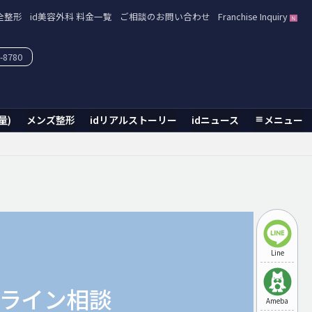
全整形
id美容外科 料金一覧
ご相談のお問い合わせ
Franchise Inquiry
-8780
量)
メンズ整形
idリアルストーリー
idニュース
メニュー
Line
ライン相談
Ameba