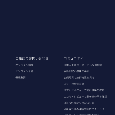
ご相談のお問い合わせ
コミュニティ
オンライン相談
日本人モニターのリアルな体験談
オンライン予約
手術日記と感謝の手紙
仮想整形
症例写真で施術結果を見る
スターの症例写真
リアルセルフィーで施術結果を確認
口コミ・レビューで患者様の声を確認
id美容外科からのお知らせ
id美容外科の活動を動画でチェック