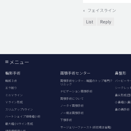
«
フェイスライン
List
Reply
メニュー
輪郭手術
両顎手術センター
鼻整形
輪郭３点
両顎手術センター – 韓国のトップ専門ク
バービーラ
リニック
エラ削り
シークレッ
ナビゲーション両顎手術
ミニＶライン
鼻尖形成(団
両顎手術について
Ｖライン形成
小鼻縮小(鼻
ノータイ両顎手術
スリムアップVライン
鼻の再手術
ノー矯正両顎手術
ハートシェイプ頬骨縮小術
下顎手術
最大縮小Vライン形成
サージェリーファースト(術前矯正省略)
頬骨横幅縮小術