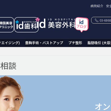
病院紹介
安
03-6868
チエイジング)
豊胸手術・バストアップ
プチ整形
脂肪吸引 (大容
ン相談
オン