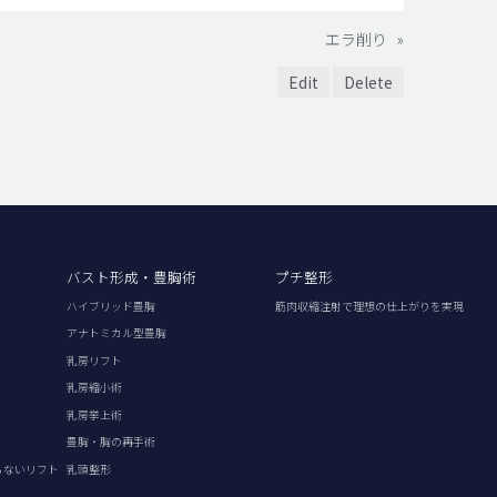
エラ削り
»
Edit
Delete
バスト形成・豊胸術
プチ整形
ハイブリッド豊胸
筋肉収縮注射で理想の仕上がりを実現
アナトミカル型豊胸
乳房リフト
乳房縮小術
乳房挙上術
豊胸・胸の再手術
らないリフト
乳頭整形