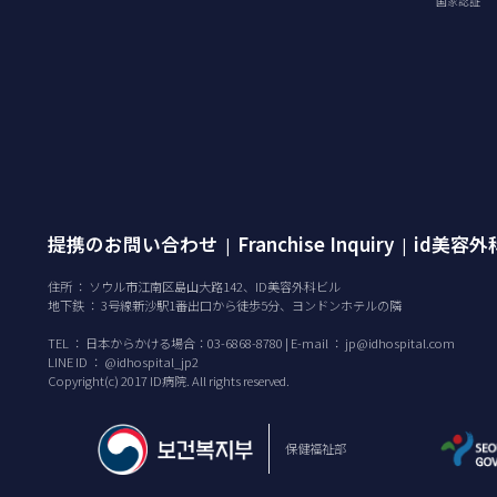
国家認証
提携のお問い合わせ
Franchise Inquiry
id美容
|
|
住所 ： ソウル市江南区島山大路142、ID美容外科ビル
地下鉄 ： 3号線新沙駅1番出口から徒歩5分、ヨンドンホテルの隣
TEL ：
日本からかける場合：03-6868-8780 | E-mail ：
jp@idhospital.com
LINE ID ： @idhospital_jp2
Copyright(c) 2017 ID病院. All rights reserved.
保健福祉部