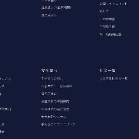
切開フェイスリフト
目尻拡大術(目尻切開)
額リフト
目の再手術
上眼瞼手術
下眼瞼手術
眼下脂肪再配置
安全整形
料金一覧
あいさつ
手術までの流れ
id美容外科 料金一覧
沿革
安心サポート総合検診
介
骨密度検査
検査項目の詳細案内
病院案内
総合検診の進行過程
安全麻酔システム
出刊
手術後のカウンセリング
活動