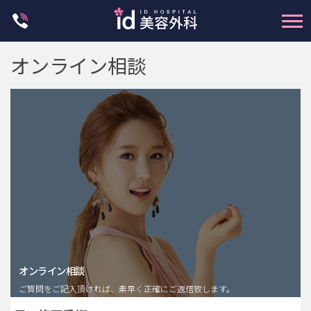
Skip
to
content
オンライン相談
輪郭整形
両顎手術
鼻整形
二重・目元整形
脂肪注入(アンチエイジング)
オンライン相談
豊胸手術・バストアップ
ご質問をご記入頂ければ、素早く正確にご返信致します。
プチ整形