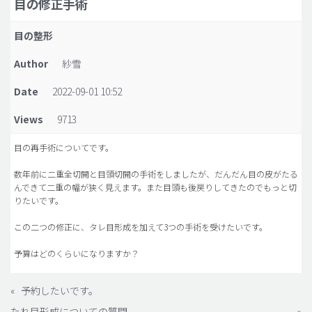
目の修正手術
脂肪吸引 (大容量)
目の整形
メンズ整形
Author
紗雪
idリアルストーリー
Date
2022-09-01 10:52
idニュース
Views
9713
病院紹介
安全整形
目の再手術についてです。
料金一覧
数年前に二重全切開と目頭切開の手術をしましたが、だんだん目の皮がたる
んできて二重の幅が狭く見えます。また目頭も後戻りしてきたのでもっと切
ご相談のお問い合わせ
りたいです。
この二つの修正に、タレ目形成を加えて3つの手術を受けたいです。
予算はどのくらいになりますか？
«
予約したいです。
たれ目形成についての質問
»