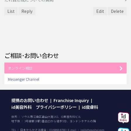
List
Reply
Edit
Delete
ご相談･お問い合わせ
オンライン相談
Messenger Channel
提携のお問い合わせ
Franchise Inquiry
|
|
id美容外科 プライバシーポリシー
id皮膚科
|
住所 ： ソウル市江南区島山大路142、ID美容外科ビル
地下鉄 ： 3号線新沙駅1番出口から徒歩5分、ヨンドンホテルの隣
TEL ：
日本からかける場合：
03-6868-8780
| E-mail ：
jp@idhospital.com