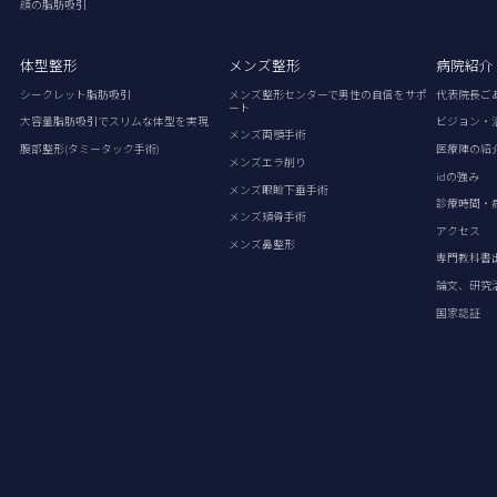
顔の脂肪吸引
体型整形
メンズ整形
病院紹介
シークレット脂肪吸引
メンズ整形センターで男性の自信をサポ
代表院長ご
ート
大容量脂肪吸引でスリムな体型を実現
ビジョン・
メンズ両顎手術
腹部整形(タミータック手術)
医療陣の紹
メンズエラ削り
idの強み
メンズ眼瞼下垂手術
診療時間・
メンズ頬骨手術
アクセス
メンズ鼻整形
専門教科書
論文、研究
国家認証