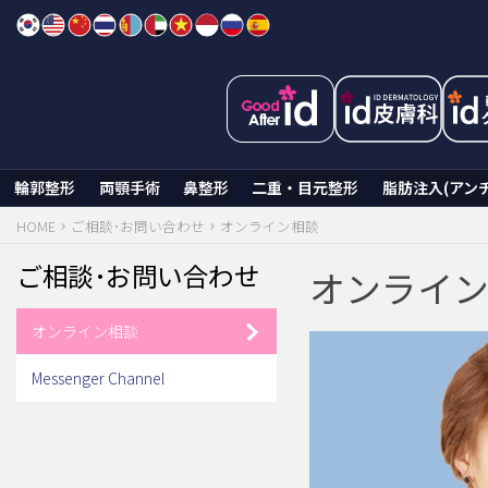
Skip
to
content
輪郭整形
両顎手術
鼻整形
二重・目元整形
脂肪注入(アン
HOME
ご相談･お問い合わせ
オンライン相談
ご相談･お問い合わせ
オンライ
オンライン相談
Messenger Channel