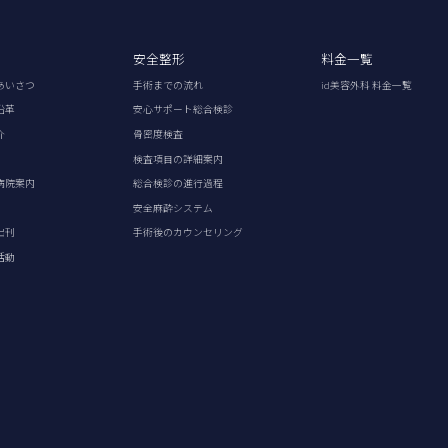
安全整形
料金一覧
あいさつ
手術までの流れ
id美容外科 料金一覧
沿革
安心サポート総合検診
介
骨密度検査
検査項目の詳細案内
病院案内
総合検診の進行過程
安全麻酔システム
出刊
手術後のカウンセリング
活動