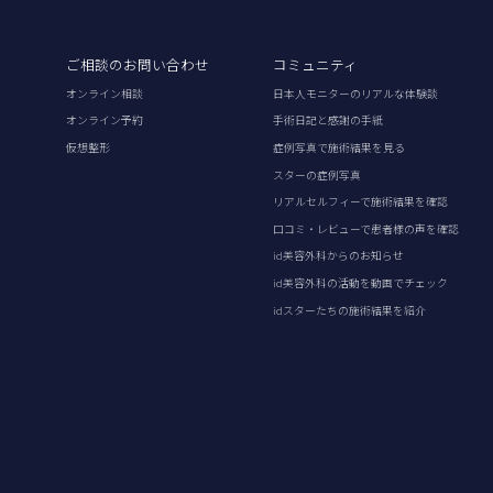
ご相談のお問い合わせ
コミュニティ
オンライン相談
日本人モニターのリアルな体験談
オンライン予約
手術日記と感謝の手紙
仮想整形
症例写真で施術結果を見る
スターの症例写真
リアルセルフィーで施術結果を確認
口コミ・レビューで患者様の声を確認
id美容外科からのお知らせ
id美容外科の活動を動画でチェック
idスターたちの施術結果を紹介