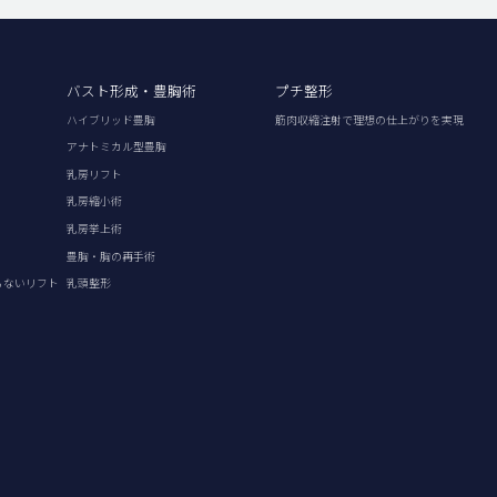
バスト形成・豊胸術
プチ整形
ハイブリッド豊胸
筋肉収縮注射で理想の仕上がりを実現
アナトミカル型豊胸
乳房リフト
乳房縮小術
乳房挙上術
豊胸・胸の再手術
らないリフト
乳頭整形