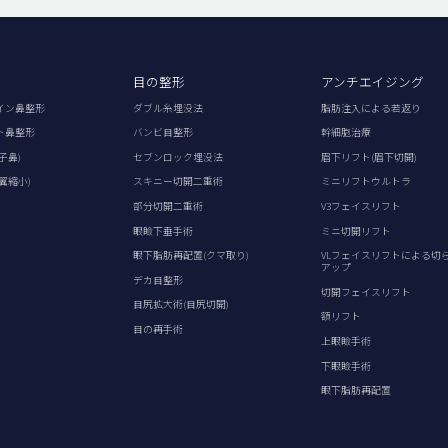
目の整形
アンチエイジング
イン鼻整形
ダブル糸埋没法
脂肪注入による若返り
ト鼻整形
バンビ目整形
幹細胞治療
子鼻)
セブンロック埋没法
眉下リフト(眉下切開)
翼縮小)
スキニー切開二重術
ミニリフトウルトラ
部分切開二重術
V3フェイスリフト
眼瞼下垂手術
ミニ切開リフト
眼下脂肪再配置(クマ取り)
VLフェイスリフトによる切
アップ
デカ目整形
切開フェイスリフト
目尻拡大術(目尻切開)
額リフト
目の再手術
上眼瞼手術
下眼瞼手術
眼下脂肪再配置