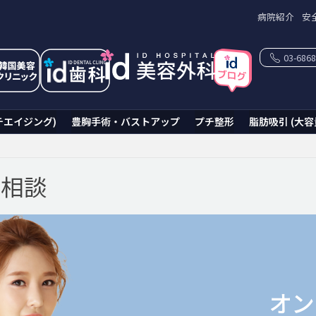
病院紹介
安
03-6868
チエイジング)
豊胸手術・バストアップ
プチ整形
脂肪吸引 (大容
ン相談
オン