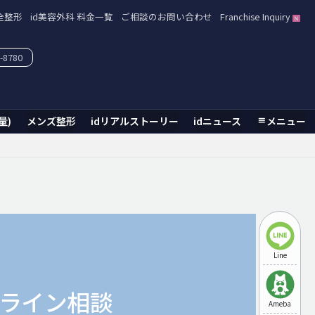
全整形
id美容外科 料金一覧
ご相談のお問い合わせ
Franchise Inquiry
-8780
量)
メンズ整形
idリアルストーリー
idニュース
メニュー
Line
ライン相談
Ameba