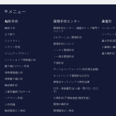
メニュー
輪郭手術
両顎手術センター
鼻整形
輪郭３点
両顎手術センター – 韓国のトップ専門ク
バービーラ
リニック
エラ削り
シークレッ
ナビゲーション両顎手術
ミニＶライン
鼻尖形成(団
両顎手術について
Ｖライン形成
小鼻縮小(鼻
ノータイ両顎手術
スリムアップVライン
鼻の再手術
ノー矯正両顎手術
ハートシェイプ頬骨縮小術
下顎手術
最大縮小Vライン形成
サージェリーファースト(術前矯正省略)
頬骨横幅縮小術
セットバックで理想的な口元を
頬骨最大縮小術
無矯正セットバックで時短治療
輪郭再手術
口元・骨格整形(出っ歯・受け口・口ゴ
ボ)
二重密着額プロテーゼ
三顎手術(下顎後退症(顎変形症))
ヘアライン形成
両顎の再手術
人中短縮
両顎固定ピン除去
輪郭固定ピン除去