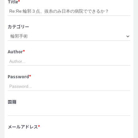
Title
*
脂肪吸引 (大容量)
メンズ整形
カテゴリー
idリアルストーリー
idニュース
Author
*
病院紹介
安全整形
料金一覧
Password
*
ご相談のお問い合わせ
国籍
メールアドレス
*