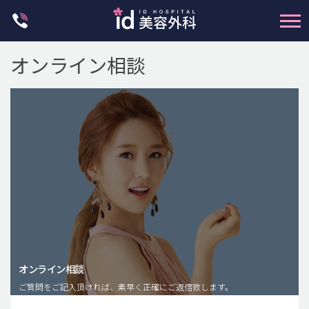
Skip
to
content
オンライン相談
輪郭整形
両顎手術
鼻整形
二重・目元整形
脂肪注入(アンチエイジング)
オンライン相談
豊胸手術・バストアップ
ご質問をご記入頂ければ、素早く正確にご返信致します。
プチ整形