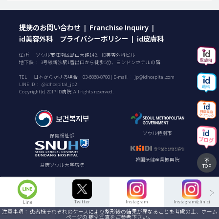
提携のお問い合わせ
Franchise Inquiry
|
|
id美容外科 プライバシーポリシー
id皮膚科
|
住所 ： ソウル市江南区島山大路142、ID美容外科ビル
地下鉄 ： 3号線新沙駅1番出口から徒歩5分、ヨンドンホテルの隣
TEL ：
日本からかける場合：
03-6868-8780
| E-mail ：
jp@idhospital.com
LINE ID ： @idhospital_jp2
Copyright(c) 2017 ID病院. All rights reserved.
ソウル特別市
保健福祉部
韓国保健産業振興院
盆唐ソウル大学病院
TOP
Twitter
Instagram
Instagram(clinic)
Line
注意事項： 患者様それぞれのケースにより整形後の結果が異なることを考慮の上、ホーム
ページの 症例写真をご参考下さい。