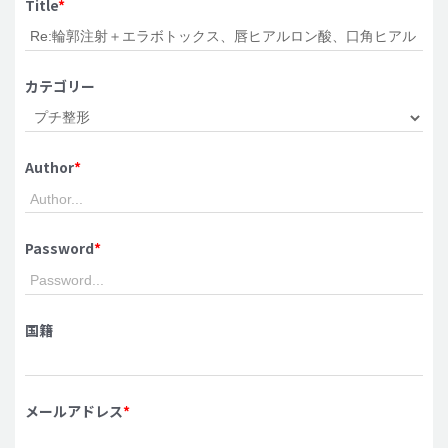
Title
*
脂肪吸引 (大容量)
メンズ整形
カテゴリー
idリアルストーリー
idニュース
Author
*
病院紹介
安全整形
料金一覧
Password
*
ご相談のお問い合わせ
国籍
メールアドレス
*