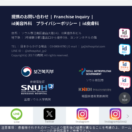
提携のお問い合わせ
Franchise Inquiry
|
|
id美容外科 プライバシーポリシー
id皮膚科
|
住所 ： ソウル市江南区島山大路142、ID美容外科ビル
地下鉄 ： 3号線新沙駅1番出口から徒歩5分、ヨンドンホテルの隣
TEL ：
日本からかける場合：
03-6868-8780
| E-mail ：
jp@idhospital.com
LINE ID ： @idhospital_jp2
Copyright(c) 2017 ID病院. All rights reserved.
ソウル特別市
保健福祉部
韓国保健産業振興院
盆唐ソウル大学病院
TOP
Twitter
Instagram
Instagram(clinic)
Line
注意事項： 患者様それぞれのケースにより整形後の結果が異なることを考慮の上、ホーム
ページの 症例写真をご参考下さい。