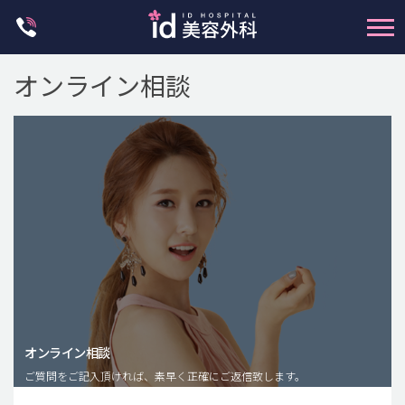
Skip
to
content
オンライン相談
輪郭整形
両顎手術
鼻整形
二重・目元整形
脂肪注入(アンチエイジング)
オンライン相談
豊胸手術・バストアップ
ご質問をご記入頂ければ、素早く正確にご返信致します。
プチ整形