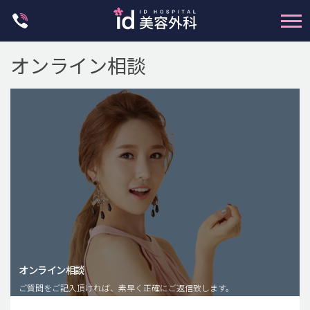
Skip
to
content
オンライン相談
輪郭整形
両顎手術
鼻整形
二重・目元整形
脂肪注入(アンチエイジング)
オンライン相談
豊胸手術・バストアップ
ご質問をご記入頂ければ、素早く正確にご返信致します。
プチ整形