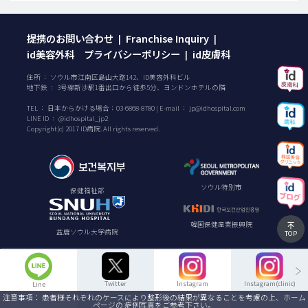
提携のお問い合わせ
Franchise Inquiry
|
|
id美容外科 プライバシーポリシー
id皮膚科
|
住所 ： ソウル市江南区島山大路142、ID美容外科ビル
地下鉄 ： 3号線新沙駅1番出口から徒歩5分、ヨンドンホテルの隣
TEL ：
日本からかける場合：
03-6868-8780
| E-mail ：
jp@idhospital.com
LINE ID ： @idhospital_jp2
Copyright(c) 2017 ID病院. All rights reserved.
ソウル特別市
保健福祉部
韓国保健産業振興院
盆唐ソウル大学病院
TOP
Twitter
Instagram
Instagram(clinic)
Line
注意事項： 患者様それぞれのケースにより整形後の結果が異なることを考慮の上、ホーム
ページの 症例写真をご参考下さい。