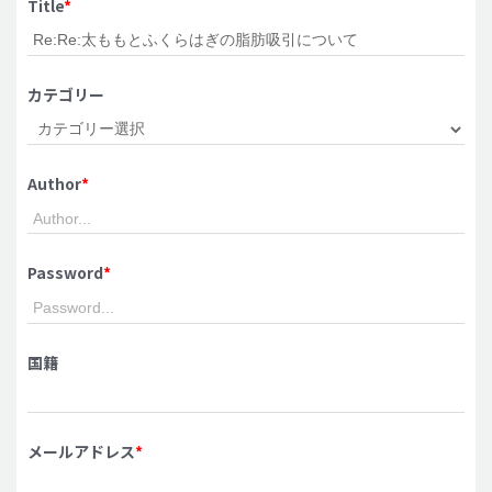
Title
*
脂肪吸引 (大容量)
メンズ整形
カテゴリー
idリアルストーリー
idニュース
Author
*
病院紹介
安全整形
料金一覧
Password
*
ご相談のお問い合わせ
国籍
メールアドレス
*