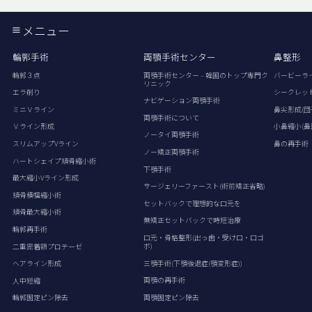
メニュー
輪郭手術
両顎手術センター
鼻整形
輪郭３点
両顎手術センター – 韓国のトップ専門ク
バービーラ
リニック
エラ削り
シークレッ
ナビゲーション両顎手術
ミニＶライン
鼻尖形成(団
両顎手術について
Ｖライン形成
小鼻縮小(鼻
ノータイ両顎手術
スリムアップVライン
鼻の再手術
ノー矯正両顎手術
ハートシェイプ頬骨縮小術
下顎手術
最大縮小Vライン形成
サージェリーファースト(術前矯正省略)
頬骨横幅縮小術
セットバックで理想的な口元を
頬骨最大縮小術
無矯正セットバックで時短治療
輪郭再手術
口元・骨格整形(出っ歯・受け口・口ゴ
ボ)
二重密着額プロテーゼ
三顎手術(下顎後退症(顎変形症))
ヘアライン形成
両顎の再手術
人中短縮
両顎固定ピン除去
輪郭固定ピン除去