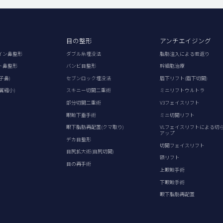
目の整形
アンチエイジング
イン鼻整形
ダブル糸埋没法
脂肪注入による若返り
ト鼻整形
バンビ目整形
幹細胞治療
子鼻)
セブンロック埋没法
眉下リフト(眉下切開)
翼縮小)
スキニー切開二重術
ミニリフトウルトラ
部分切開二重術
V3フェイスリフト
眼瞼下垂手術
ミニ切開リフト
眼下脂肪再配置(クマ取り)
VLフェイスリフトによる切
アップ
デカ目整形
切開フェイスリフト
目尻拡大術(目尻切開)
額リフト
目の再手術
上眼瞼手術
下眼瞼手術
眼下脂肪再配置