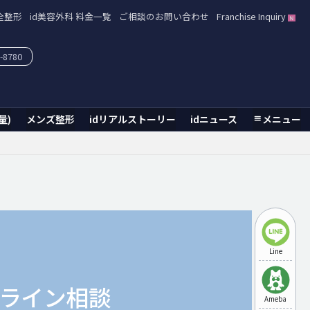
全整形
id美容外科 料金一覧
ご相談のお問い合わせ
Franchise Inquiry
-8780
量)
メンズ整形
idリアルストーリー
idニュース
メニュー
Line
ライン相談
Ameba