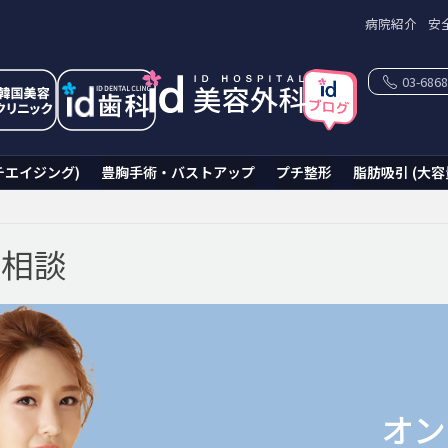
病院紹介
安
03-6868
チエイジング)
豊胸手術・バストアップ
プチ整形
脂肪吸引 (大容
ン相談
オン