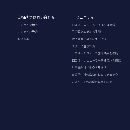
ご相談のお問い合わせ
コミュニティ
オンライン相談
日本人モニターのリアルな体験談
オンライン予約
手術日記と感謝の手紙
仮想整形
症例写真で施術結果を見る
スターの症例写真
リアルセルフィーで施術結果を確認
口コミ・レビューで患者様の声を確認
id美容外科からのお知らせ
id美容外科の活動を動画でチェック
idスターたちの施術結果を紹介