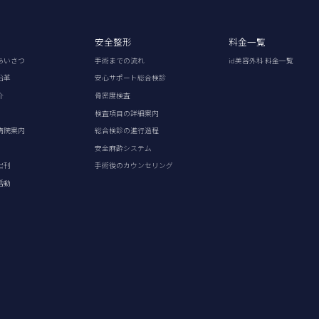
安全整形
料金一覧
あいさつ
手術までの流れ
id美容外科 料金一覧
沿革
安心サポート総合検診
介
骨密度検査
検査項目の詳細案内
病院案内
総合検診の進行過程
安全麻酔システム
出刊
手術後のカウンセリング
活動