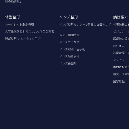
顔の脂肪吸引
体型整形
メンズ整形
病院紹介
シークレット脂肪吸引
メンズ整形センターで男性の自信をサポ
代表院長ご
ート
大容量脂肪吸引でスリムな体型を実現
ビジョン・
メンズ両顎手術
腹部整形(タミータック手術)
医療陣の紹
メンズエラ削り
idの強み
メンズ眼瞼下垂手術
診療時間・
メンズ頬骨手術
アクセス
メンズ鼻整形
専門教科書
論文、研究
国家認証