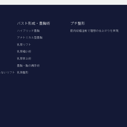
バスト形成・豊胸術
プチ整形
ハイブリッド豊胸
筋肉収縮注射で理想の仕上がりを実現
アナトミカル型豊胸
乳房リフト
乳房縮小術
乳房挙上術
豊胸・胸の再手術
らないリフト
乳頭整形