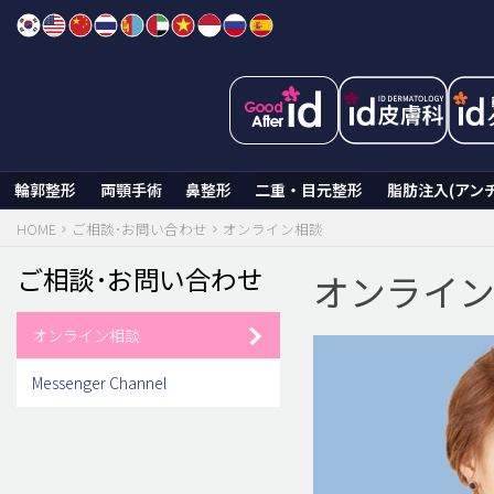
Skip
to
content
輪郭整形
両顎手術
鼻整形
二重・目元整形
脂肪注入(アン
HOME
ご相談･お問い合わせ
オンライン相談
ご相談･お問い合わせ
オンライ
オンライン相談
Messenger Channel