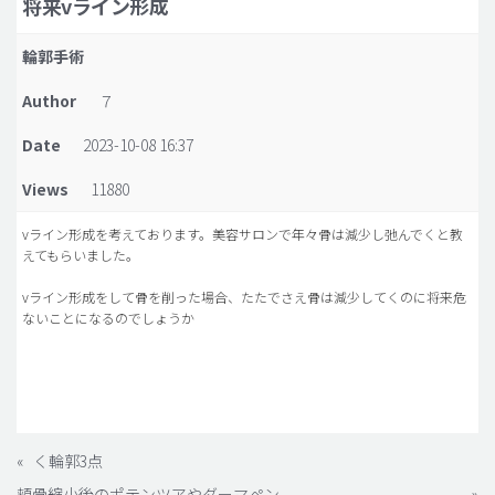
将来vライン形成
脂肪吸引 (大容量)
輪郭手術
メンズ整形
Author
７
idリアルストーリー
Date
2023-10-08 16:37
idニュース
Views
11880
病院紹介
安全整形
vライン形成を考えております。美容サロンで年々骨は減少し弛んでくと教
えてもらいました。
料金一覧
vライン形成をして骨を削った場合、たたでさえ骨は減少してくのに将来危
ご相談のお問い合わせ
ないことになるのでしょうか
«
く輪郭3点
頬骨縮小後のポテンツアやダーマペン
»