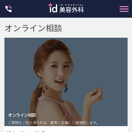
Skip
to
content
オンライン相談
輪郭整形
両顎手術
鼻整形
二重・目元整形
脂肪注入(アンチエイジング)
オンライン相談
豊胸手術・バストアップ
ご質問をご記入頂ければ、素早く正確にご返信致します。
プチ整形