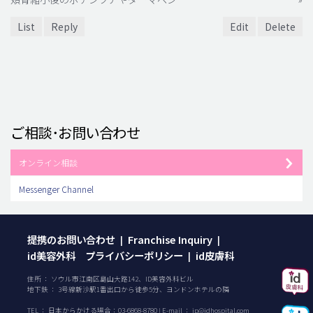
List
Reply
Edit
Delete
ご相談･お問い合わせ
オンライン相談
Messenger Channel
提携のお問い合わせ
Franchise Inquiry
|
|
id美容外科 プライバシーポリシー
id皮膚科
|
住所 ： ソウル市江南区島山大路142、ID美容外科ビル
地下鉄 ： 3号線新沙駅1番出口から徒歩5分、ヨンドンホテルの隣
TEL ：
日本からかける場合：
03-6868-8780
| E-mail ：
jp@idhospital.com