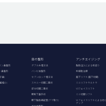
目の整形
アンチエイジング
イン鼻整形
ダブル糸埋没法
脂肪注入による若返り
ト鼻整形
バンビ目整形
幹細胞治療
子鼻)
セブンロック埋没法
眉下リフト(眉下切開)
翼縮小)
スキニー切開二重術
ミニリフトウルトラ
部分切開二重術
V3フェイスリフト
眼瞼下垂手術
ミニ切開リフト
眼下脂肪再配置(クマ取り)
VLフェイスリフトによる切
アップ
デカ目整形