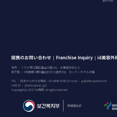
国家認証
提携のお問い合わせ
Franchise Inquiry
id美容
|
|
住所 ： ソウル市江南区島山大路142、ID美容外科ビル
地下鉄 ： 3号線新沙駅1番出口から徒歩5分、ヨンドンホテルの隣
TEL ：
日本からかける場合：03-6868-8780 | E-mail ：
jp@idhospital.com
LINE ID ： @idhospital_jp2
Copyright(c) 2017 ID病院. All rights reserved.
保健福祉部