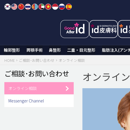
Skip
to
content
輪郭整形
両顎手術
鼻整形
二重・目元整形
脂肪注入(アン
HOME
ご相談･お問い合わせ
オンライン相談
ご相談･お問い合わせ
オンライ
オンライン相談
Messenger Channel