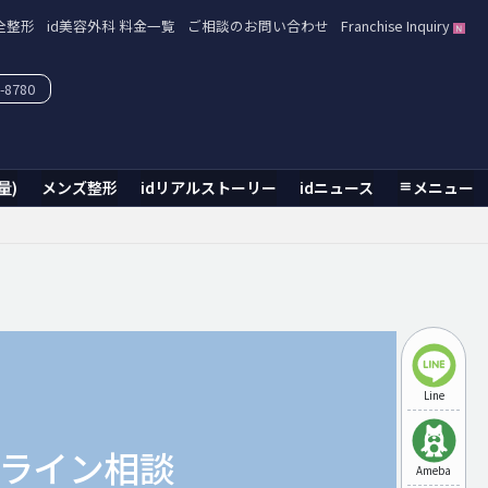
全整形
id美容外科 料金一覧
ご相談のお問い合わせ
Franchise Inquiry
-8780
量)
メンズ整形
idリアルストーリー
idニュース
メニュー
Line
ライン相談
Ameba