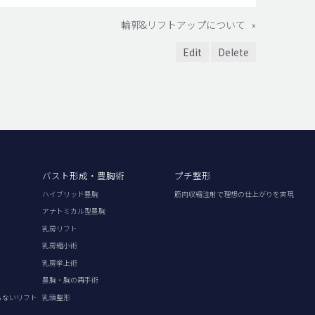
輪郭&リフトアップについて
»
Edit
Delete
バスト形成・豊胸術
プチ整形
ハイブリッド豊胸
筋肉収縮注射で理想の仕上がりを実現
アナトミカル型豊胸
乳房リフト
乳房縮小術
乳房挙上術
豊胸・胸の再手術
らないリフト
乳頭整形