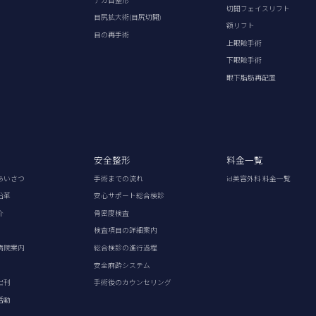
切開フェイスリフト
目尻拡大術(目尻切開)
額リフト
目の再手術
上眼瞼手術
下眼瞼手術
眼下脂肪再配置
安全整形
料金一覧
あいさつ
手術までの流れ
id美容外科 料金一覧
沿革
安心サポート総合検診
介
骨密度検査
検査項目の詳細案内
病院案内
総合検診の進行過程
安全麻酔システム
出刊
手術後のカウンセリング
活動