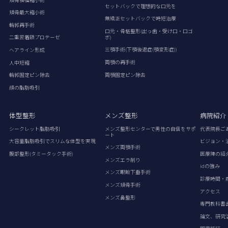
セットバックで理想的な口元を
頬骨最大縮小術
無矯正セットバックで時短治療
輪郭再手術
口元・骨格整形(出っ歯・受け口・口ゴ
ボ)
二重密着額プロテーゼ
三顎手術(下顎後退症(顎変形症))
ヘアライン形成
両顎の再手術
人中短縮
両顎固定ピン除去
輪郭固定ピン除去
顔の脂肪吸引
体型整形
メンズ整形
病院紹介
シークレット脂肪吸引
メンズ整形センターで男性の自信をサポ
代表院長ご
ート
大容量脂肪吸引でスリムな体型を実現
ビジョン・
メンズ両顎手術
腹部整形(タミータック手術)
医療陣の紹
メンズエラ削り
idの強み
メンズ眼瞼下垂手術
診療時間・
メンズ頬骨手術
アクセス
メンズ鼻整形
専門教科書
論文、研究