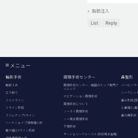
«
脂肪注入
List
Reply
メニュー
輪郭手術
両顎手術センター
鼻整形
輪郭３点
両顎手術センター – 韓国のトップ専門ク
バービーラ
リニック
エラ削り
シークレッ
ナビゲーション両顎手術
ミニＶライン
鼻尖形成(団
両顎手術について
Ｖライン形成
小鼻縮小(鼻
ノータイ両顎手術
スリムアップVライン
鼻の再手術
ノー矯正両顎手術
ハートシェイプ頬骨縮小術
下顎手術
最大縮小Vライン形成
サージェリーファースト(術前矯正省略)
頬骨横幅縮小術