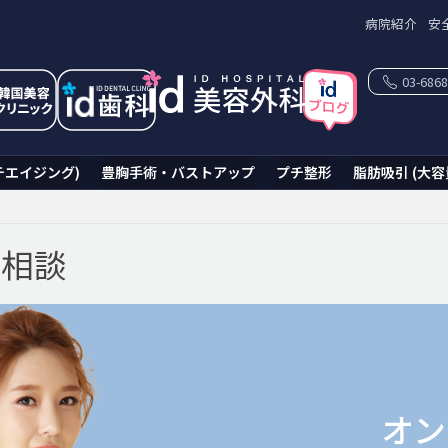
病院紹介
安
03-6868
チエイジング)
豊胸手術・バストアップ
プチ整形
脂肪吸引 (大容
ン相談
オン