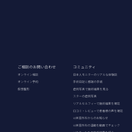
ご相談のお問い合わせ
コミュニティ
オンライン相談
日本人モニターのリアルな体験談
オンライン予約
手術日記と感謝の手紙
仮想整形
症例写真で施術結果を見る
スターの症例写真
リアルセルフィーで施術結果を確認
口コミ・レビューで患者様の声を確認
id美容外科からのお知らせ
id美容外科の活動を動画でチェック