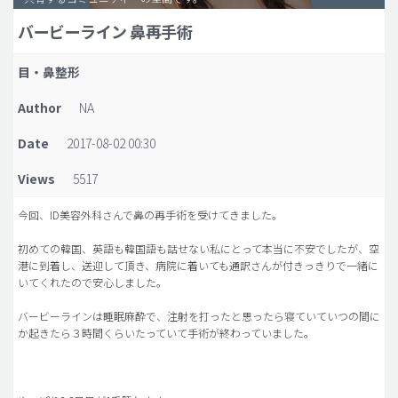
バービーライン 鼻再手術
脂肪吸引 (大容量)
メンズ整形
目・鼻整形
idリアルストーリー
Author
NA
idニュース
Date
2017-08-02 00:30
病院紹介
Views
5517
安全整形
料金一覧
今回、ID美容外科さんで鼻の再手術を受けてきました。
ご相談のお問い合わせ
初めての韓国、英語も韓国語も話せない私にとって本当に不安でしたが、空
港に到着し、送迎して頂き、病院に着いても通訳さんが付きっきりで一緒に
いてくれたので安心しました。
バービーラインは睡眠麻酔で、注射を打ったと思ったら寝ていていつの間に
か起きたら３時間くらいたっていて手術が終わっていました。