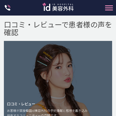
Skip
to
content
口コミ・レビューで患者様の声を
確認
輪郭整形
両顎手術
鼻整形
二重・目元整形
脂肪注入(アンチエイジング)
口コミ・レビュー
豊胸手術・バストアップ
お客様が直接韓国id美容外科の手術情報と感想を書き込み
共有するコミュニティーの空間です。
プチ整形