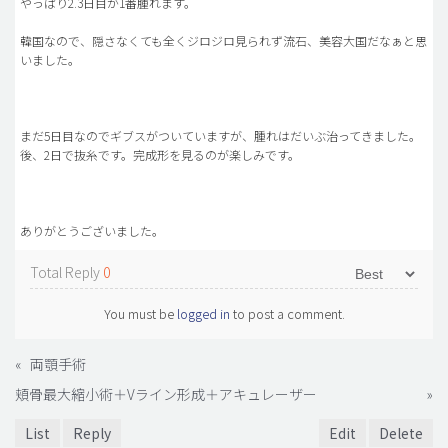
やっぱり2.3日目が1番腫れます。
韓国なので、隠さなくても全くジロジロ見られず流石、美容大国だなぁと思
いました。
まだ5日目なのでギブスがついていますが、腫れはだいぶ治ってきました。
後、2日で抜糸です。完成形を見るのが楽しみです。
ありがとうございました。
Total Reply
0
You must be
logged in
to post a comment.
«
両顎手術
頬骨最大縮小術＋Vライン形成＋アキュレーザー
»
List
Reply
Edit
Delete