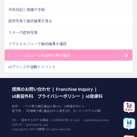
手術日記と感謝の手紙
症例写真で施術結果を見る
スターの症例写真
リアルセルフィーで施術結果を確認
口コミ・レビューで患者様の声を確認
idプリンスの活動とイベント
提携のお問い合わせ
Franchise Inquiry
|
|
id美容外科 プライバシーポリシー
id皮膚科
|
住所 ： ソウル市江南区島山大路142、ID美容外科ビル
地下鉄 ： 3号線新沙駅1番出口から徒歩5分、ヨンドンホテルの隣
TEL ：
日本からかける場合：
03-6868-8780
| E-mail ：
jp@idhospital.com
LINE ID ： @idhospital_jp2
Copyright(c) 2017 ID病院. All rights reserved.