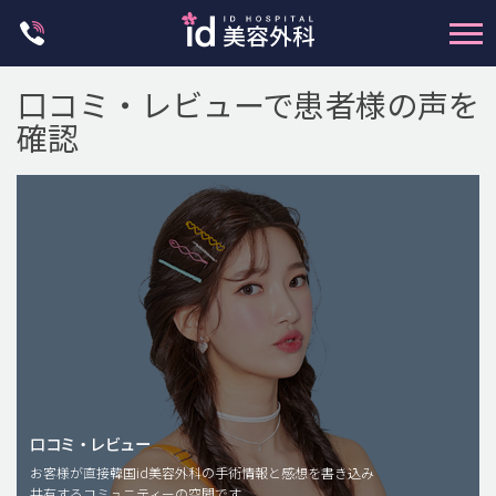
Skip
to
content
口コミ・レビューで患者様の声を
確認
輪郭整形
両顎手術
鼻整形
二重・目元整形
脂肪注入(アンチエイジング)
口コミ・レビュー
豊胸手術・バストアップ
お客様が直接韓国id美容外科の手術情報と感想を書き込み
共有するコミュニティーの空間です。
プチ整形