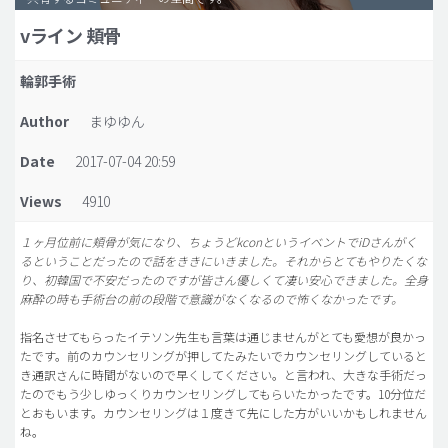
vライン 頬骨
脂肪吸引 (大容量)
メンズ整形
輪郭手術
idリアルストーリー
Author
まゆゆん
idニュース
Date
2017-07-04 20:59
病院紹介
Views
4910
安全整形
料金一覧
１ヶ月位前に頬骨が気になり、ちょうどkconというイベントでiDさんがく
るということだったので話をききにいきました。それからとてもやりたくな
ご相談のお問い合わせ
り、初韓国で不安だったのですが皆さん優しくて凄い安心できました。全身
麻酔の時も手術台の前の段階で意識がなくなるので怖くなかったです。
指名させてもらったイテソン先生も言葉は通じませんがとても愛想が良かっ
たです。前のカウンセリングが押してたみたいでカウンセリングしていると
き通訳さんに時間がないので早くしてください。と言われ、大きな手術だっ
たのでもう少しゆっくりカウンセリングしてもらいたかったです。10分位だ
とおもいます。カウンセリングは１度きて先にした方がいいかもしれません
ね。