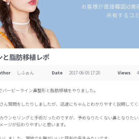
お客様が直接韓国id
共有するコ
ンと脂肪移植レポ
uthor
しふぉん
Date
2017-06-05 17:20
Views
4
んでバービーライン鼻整形と脂肪移植をやりました。
さん質問をしたりしましたが、迅速にちゃんとわかりやすく説明してく
カウンセリングと手術だったのですが、予めなりたくない鼻となりたい
メージが伝わりやすいと思います。
いしました。現地でも腕がいいと評判の先生みたいです。