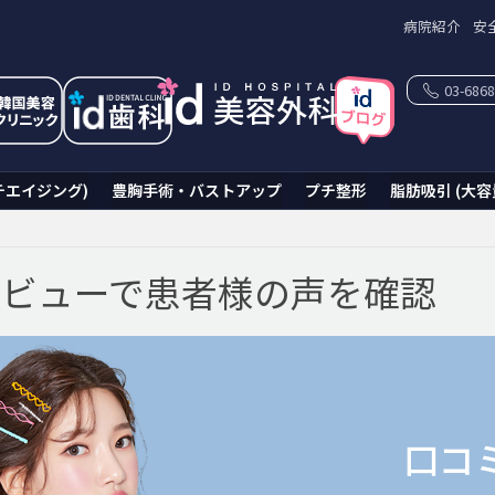
病院紹介
安
03-6868
チエイジング)
豊胸手術・バストアップ
プチ整形
脂肪吸引 (大容
レビューで患者様の声を確認
口コ