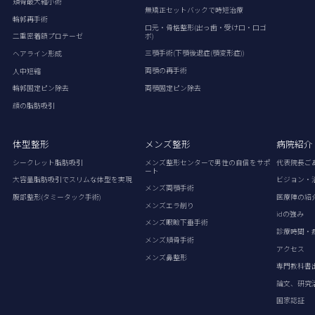
頬骨最大縮小術
無矯正セットバックで時短治療
輪郭再手術
口元・骨格整形(出っ歯・受け口・口ゴ
ボ)
二重密着額プロテーゼ
三顎手術(下顎後退症(顎変形症))
ヘアライン形成
両顎の再手術
人中短縮
両顎固定ピン除去
輪郭固定ピン除去
顔の脂肪吸引
体型整形
メンズ整形
病院紹介
シークレット脂肪吸引
メンズ整形センターで男性の自信をサポ
代表院長ご
ート
大容量脂肪吸引でスリムな体型を実現
ビジョン・
メンズ両顎手術
腹部整形(タミータック手術)
医療陣の紹
メンズエラ削り
idの強み
メンズ眼瞼下垂手術
診療時間・
メンズ頬骨手術
アクセス
メンズ鼻整形
専門教科書
論文、研究
国家認証