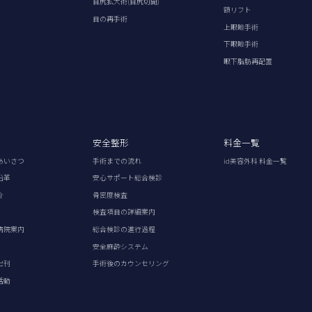
目尻拡大術(目尻切開)
額リフト
目の再手術
上眼瞼手術
下眼瞼手術
眼下脂肪再配置
安全整形
料金一覧
あいさつ
手術までの流れ
id美容外科 料金一覧
沿革
安心サポート総合検診
介
骨密度検査
検査項目の詳細案内
病院案内
総合検診の進行過程
安全麻酔システム
出刊
手術後のカウンセリング
活動