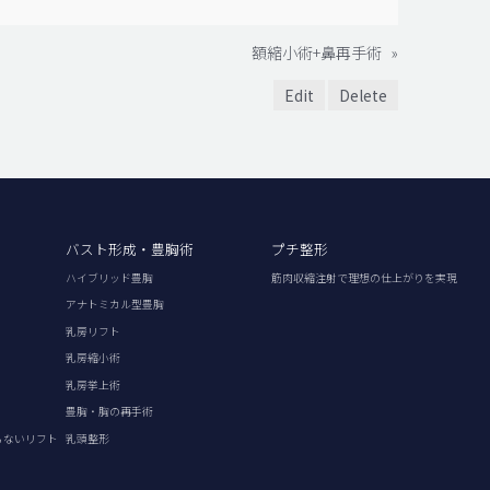
額縮小術+鼻再手術
»
Edit
Delete
バスト形成・豊胸術
プチ整形
ハイブリッド豊胸
筋肉収縮注射で理想の仕上がりを実現
アナトミカル型豊胸
乳房リフト
乳房縮小術
乳房挙上術
豊胸・胸の再手術
らないリフト
乳頭整形