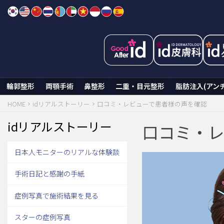
Skip
to
content
輪郭整形
両顎手術
鼻整形
二重・目元整形
脂肪注入(アン
HOME
idリアルストーリー
口コミ・レビューで患者様の声を確認
idリアルストーリー
口コミ・
日本人モニターのリアルな体験談
手術日記と感謝の手紙
症例写真で施術結果を見る
スターの症例写真