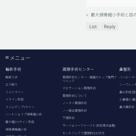
«
最大頬骨縮小手術と目
List
Reply
メニュー
輪郭手術
両顎手術センター
鼻整形
輪郭３点
両顎手術センター – 韓国のトップ専門ク
バービーラ
リニック
エラ削り
シークレッ
ナビゲーション両顎手術
ミニＶライン
鼻尖形成(団
両顎手術について
Ｖライン形成
小鼻縮小(鼻
ノータイ両顎手術
スリムアップVライン
鼻の再手術
ノー矯正両顎手術
ハートシェイプ頬骨縮小術
下顎手術
最大縮小Vライン形成
サージェリーファースト(術前矯正省略)
頬骨横幅縮小術
セットバックで理想的な口元を