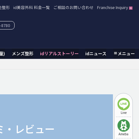
全整形
id美容外科 料金一覧
ご相談のお問い合わせ
Franchise Inquiry
-8780
量)
メンズ整形
idリアルストーリー
idニュース
メニュー
Line
ミ・レビュー
Ameba