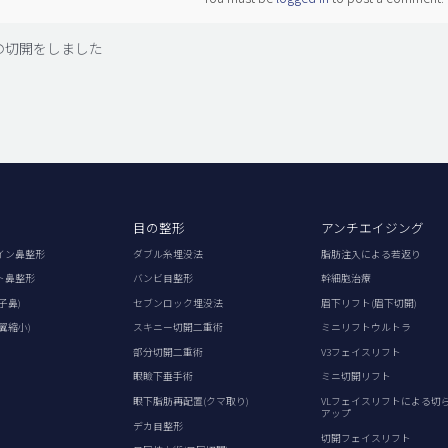
の切開をしました
目の整形
アンチエイジング
イン鼻整形
ダブル糸埋没法
脂肪注入による若返り
ト鼻整形
バンビ目整形
幹細胞治療
子鼻)
セブンロック埋没法
眉下リフト(眉下切開)
翼縮小)
スキニー切開二重術
ミニリフトウルトラ
部分切開二重術
V3フェイスリフト
眼瞼下垂手術
ミニ切開リフト
眼下脂肪再配置(クマ取り)
VLフェイスリフトによる切
アップ
デカ目整形
切開フェイスリフト