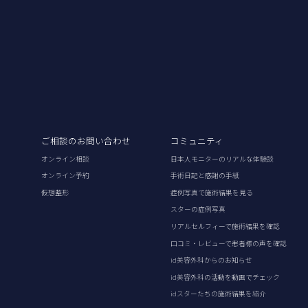
ご相談のお問い合わせ
コミュニティ
オンライン相談
日本人モニターのリアルな体験談
オンライン予約
手術日記と感謝の手紙
仮想整形
症例写真で施術結果を見る
スターの症例写真
リアルセルフィーで施術結果を確認
口コミ・レビューで患者様の声を確認
id美容外科からのお知らせ
id美容外科の活動を動画でチェック
idスターたちの施術結果を紹介