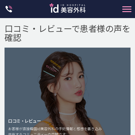
Skip
to
content
口コミ・レビューで患者様の声を
確認
輪郭整形
両顎手術
鼻整形
二重・目元整形
脂肪注入(アンチエイジング)
口コミ・レビュー
豊胸手術・バストアップ
お客様が直接韓国id美容外科の手術情報と感想を書き込み
共有するコミュニティーの空間です。
プチ整形