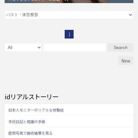
脂肪吸引 (大容量)
メンズ整形
idリアルストーリー
1
idニュース
Search
病院紹介
New
安全整形
料金一覧
ご相談のお問い合わせ
idリアルストーリー
日本人モニターのリアルな体験談
手術日記と感謝の手紙
症例写真で施術結果を見る