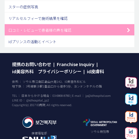
スターの症例写真
リアルセルフィーで施術結果を確認
口コミ・レビューで患者様の声を確認
idプリンスの活動とイベント
提携のお問い合わせ
Franchise Inquiry
|
|
id美容外科 プライバシーポリシー
id皮膚科
|
住所 ： ソウル市江南区島山大路142、ID美容外科ビル
地下鉄 ： 3号線新沙駅1番出口から徒歩5分、ヨンドンホテルの隣
TEL ：
日本からかける場合：
03-6868-8780
| E-mail ：
jp@idhospital.com
LINE ID ： @idhospital_jp2
Copyright(c) 2017 ID病院. All rights reserved.
ソウル特別市
保健福祉部