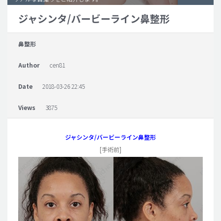
ジャシンタ/バービーライン鼻整形
脂肪吸引 (大容量)
メンズ整形
鼻整形
idリアルストーリー
Author
cen81
idニュース
病院紹介
Date
2018-03-26 22:45
安全整形
Views
3875
料金一覧
ご相談のお問い合わせ
ジャシンタ/バービーライン鼻整形
[手術前]