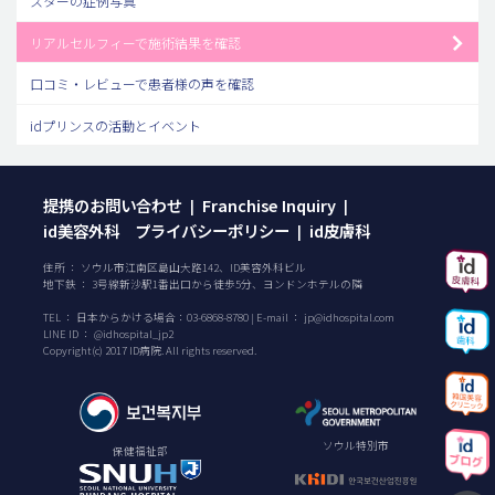
スターの症例写真
リアルセルフィーで施術結果を確認
口コミ・レビューで患者様の声を確認
idプリンスの活動とイベント
提携のお問い合わせ
Franchise Inquiry
|
|
id美容外科 プライバシーポリシー
id皮膚科
|
住所 ： ソウル市江南区島山大路142、ID美容外科ビル
地下鉄 ： 3号線新沙駅1番出口から徒歩5分、ヨンドンホテルの隣
TEL ：
日本からかける場合：
03-6868-8780
| E-mail ：
jp@idhospital.com
LINE ID ： @idhospital_jp2
Copyright(c) 2017 ID病院. All rights reserved.
ソウル特別市
保健福祉部