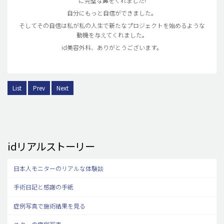
に完璧な鼻をくれました!
自分にもっと自信ができました。
そしてその自信は私が私の人生で新たなプロジェクトを始めるような
動機を与えてくれました。
id美容外科、ありがとうございます。
List
Prev
Next
idリアルストーリー
日本人モニターのリアルな体験談
手術日記と感謝の手紙
症例写真で施術結果を見る