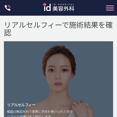
Skip
to
content
リアルセルフィーで施術結果を確
認
輪郭整形
両顎手術
鼻整形
二重・目元整形
脂肪注入(アンチエイジング)
リアルセルフィー
豊胸手術・バストアップ
韓国id美容外科で実際に手術を受けられた方の
リアルな自撮りをご紹介します。
プチ整形