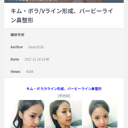
キム・ボラ/Vライン形成、バービーライ
脂肪吸引 (大容量)
ン鼻整形
メンズ整形
idリアルストーリー
輪郭手術
idニュース
Author
kaana218
病院紹介
安全整形
Date
2017-11-14 15:49
料金一覧
Views
6164
ご相談のお問い合わせ
キム・ボラ/Vライン形成、バービーライン鼻整形
[手術前]