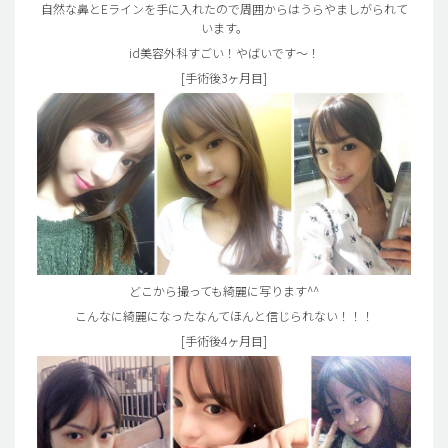
自然な鼻とEラインを手に入れたので周囲からはうらやましがられて
います。
id美容外科すごい！やばいです～！
[手術後3ヶ月目]
どこから撮っても綺麗に写ります^^
こんなに綺麗になったなんてほんと信じられない！！！
[手術後4ヶ月目]