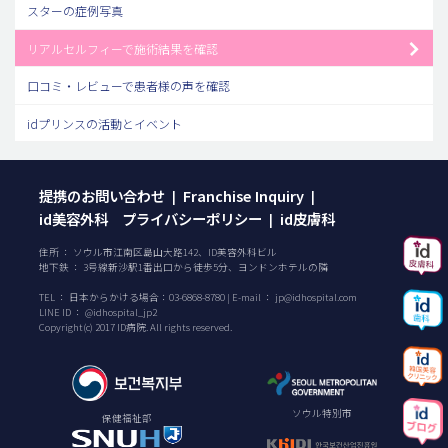
スターの症例写真
リアルセルフィーで施術結果を確認
口コミ・レビューで患者様の声を確認
idプリンスの活動とイベント
提携のお問い合わせ
Franchise Inquiry
|
|
id美容外科 プライバシーポリシー
id皮膚科
|
住所 ： ソウル市江南区島山大路142、ID美容外科ビル
地下鉄 ： 3号線新沙駅1番出口から徒歩5分、ヨンドンホテルの隣
TEL ：
日本からかける場合：
03-6868-8780
| E-mail ：
jp@idhospital.com
LINE ID ： @idhospital_jp2
Copyright(c) 2017 ID病院. All rights reserved.
ソウル特別市
保健福祉部