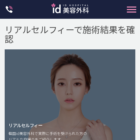
Skip
to
content
リアルセルフィーで施術結果を確
認
輪郭整形
両顎手術
鼻整形
二重・目元整形
脂肪注入(アンチエイジング)
リアルセルフィー
豊胸手術・バストアップ
韓国id美容外科で実際に手術を受けられた方の
リアルな自撮りをご紹介します。
プチ整形