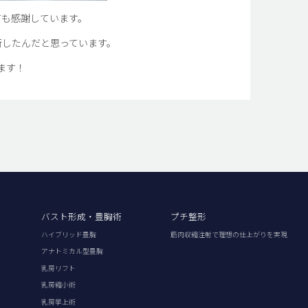
ても感謝しています。
術したんだと思っています。
ます！
バスト形成・豊胸術
プチ整形
ハイブリッド豊胸
筋肉収縮注射で理想の仕上がりを実現
アナトミカル型豊胸
乳房リフト
乳房縮小術
乳房挙上術