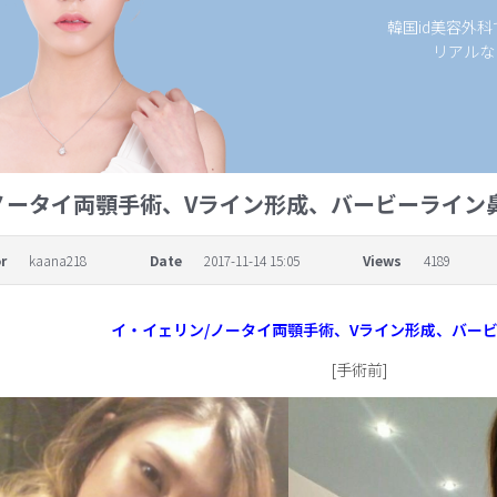
韓国id美容外
リアルな
ノータイ両顎手術、Vライン形成、バービーライン
r
kaana218
Date
2017-11-14 15:05
Views
4189
イ・イェリン/ノータイ両顎手術、Vライン形成、バー
[手術前]