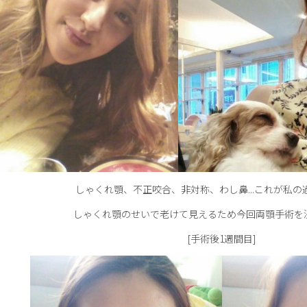
しゃくれ顎、不正咬合、非対称、わし鼻...これが私の
しゃくれ顎のせいで老けて見えるため今回両顎手術を
[手術後1週間目]