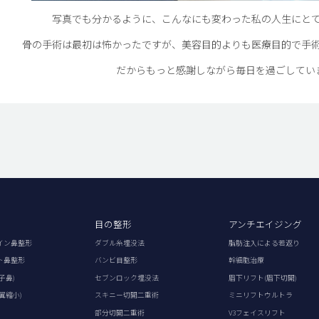
写真でも分かるように、こんなにも変わった私の人生にと
骨の手術は最初は怖かったですが、美容目的よりも医療目的で手
だからもっと感謝しながら毎日を過ごしてい
目の整形
アンチエイジング
イン鼻整形
ダブル糸埋没法
脂肪注入による若返り
ト鼻整形
バンビ目整形
幹細胞治療
子鼻)
セブンロック埋没法
眉下リフト(眉下切開)
翼縮小)
スキニー切開二重術
ミニリフトウルトラ
部分切開二重術
V3フェイスリフト