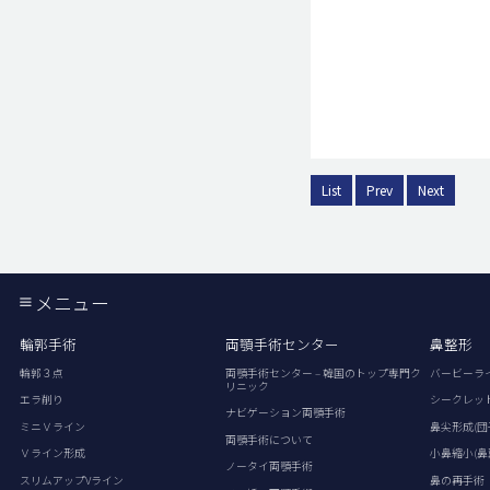
List
Prev
Next
メニュー
輪郭手術
両顎手術センター
鼻整形
輪郭３点
両顎手術センター – 韓国のトップ専門ク
バービーラ
リニック
エラ削り
シークレッ
ナビゲーション両顎手術
ミニＶライン
鼻尖形成(団
両顎手術について
Ｖライン形成
小鼻縮小(鼻
ノータイ両顎手術
スリムアップVライン
鼻の再手術