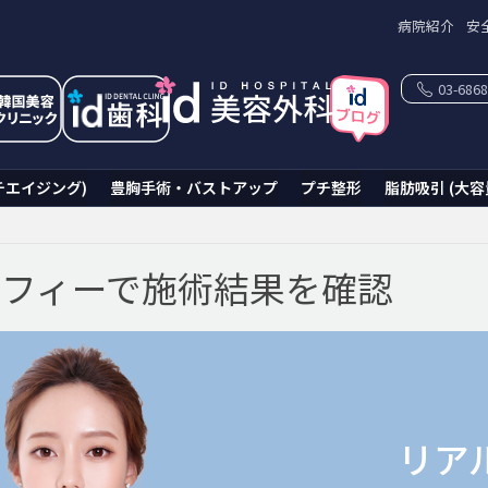
病院紹介
安
03-6868
チエイジング)
豊胸手術・バストアップ
プチ整形
脂肪吸引 (大容
フィーで施術結果を確認
リア