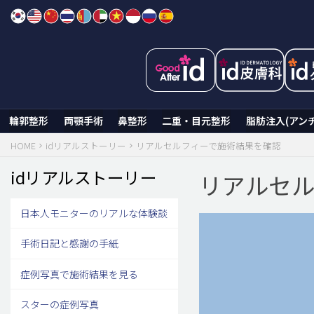
Skip
to
content
輪郭整形
両顎手術
鼻整形
二重・目元整形
脂肪注入(アン
HOME
idリアルストーリー
リアルセルフィーで施術結果を確認
idリアルストーリー
リアルセル
日本人モニターのリアルな体験談
手術日記と感謝の手紙
症例写真で施術結果を見る
スターの症例写真