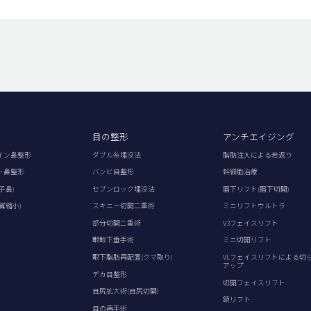
目の整形
アンチエイジング
イン鼻整形
ダブル糸埋没法
脂肪注入による若返り
ト鼻整形
バンビ目整形
幹細胞治療
子鼻)
セブンロック埋没法
眉下リフト(眉下切開)
翼縮小)
スキニー切開二重術
ミニリフトウルトラ
部分切開二重術
V3フェイスリフト
眼瞼下垂手術
ミニ切開リフト
眼下脂肪再配置(クマ取り)
VLフェイスリフトによる切
アップ
デカ目整形
切開フェイスリフト
目尻拡大術(目尻切開)
額リフト
目の再手術