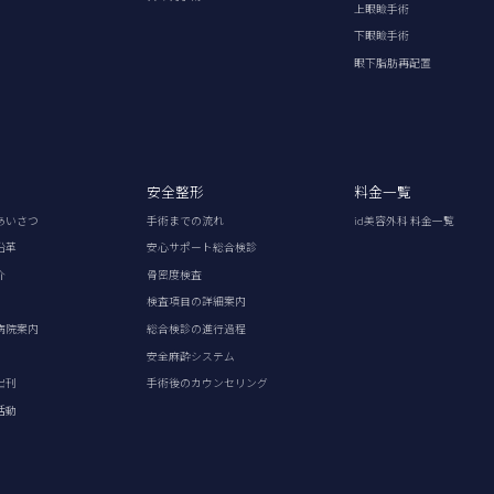
上眼瞼手術
下眼瞼手術
眼下脂肪再配置
安全整形
料金一覧
あいさつ
手術までの流れ
id美容外科 料金一覧
沿革
安心サポート総合検診
介
骨密度検査
検査項目の詳細案内
病院案内
総合検診の進行過程
安全麻酔システム
出刊
手術後のカウンセリング
活動