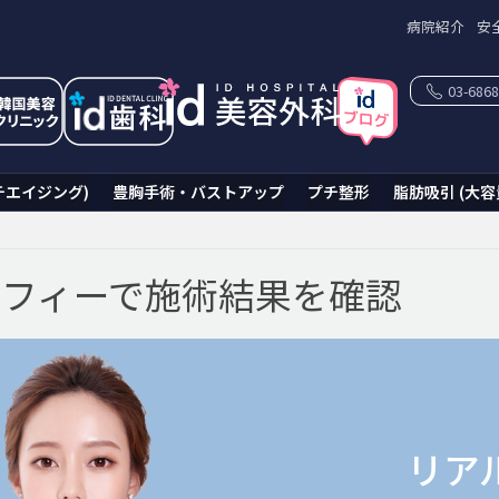
病院紹介
安
03-6868
チエイジング)
豊胸手術・バストアップ
プチ整形
脂肪吸引 (大容
フィーで施術結果を確認
リア