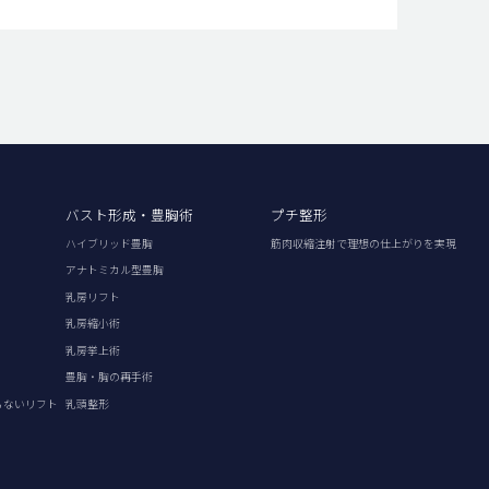
バスト形成・豊胸術
プチ整形
ハイブリッド豊胸
筋肉収縮注射で理想の仕上がりを実現
アナトミカル型豊胸
乳房リフト
乳房縮小術
乳房挙上術
豊胸・胸の再手術
らないリフト
乳頭整形