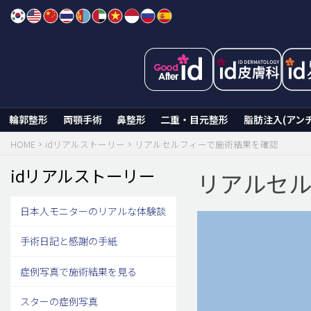
Skip
to
content
輪郭整形
両顎手術
鼻整形
二重・目元整形
脂肪注入(アン
HOME
idリアルストーリー
リアルセルフィーで施術結果を確認
idリアルストーリー
リアルセル
日本人モニターのリアルな体験談
手術日記と感謝の手紙
症例写真で施術結果を見る
スターの症例写真