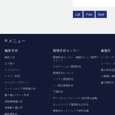
List
Prev
Next
メニュー
輪郭手術
両顎手術センター
鼻整形
輪郭３点
両顎手術センター – 韓国のトップ専門ク
バービーラ
リニック
エラ削り
シークレッ
ナビゲーション両顎手術
ミニＶライン
鼻尖形成(団
両顎手術について
Ｖライン形成
小鼻縮小(鼻
ノータイ両顎手術
スリムアップVライン
鼻の再手術
ノー矯正両顎手術
ハートシェイプ頬骨縮小術
下顎手術
最大縮小Vライン形成
サージェリーファースト(術前矯正省略)
頬骨横幅縮小術
セットバックで理想的な口元を
頬骨最大縮小術
無矯正セットバックで時短治療
輪郭再手術