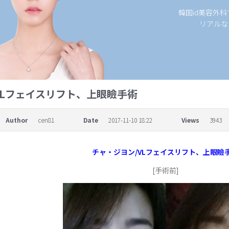
韓国id美容外
リアルな
VLフェイスリフト、上眼瞼手術
Author
cen81
Date
2017-11-10 18:22
Views
3943
チャ・ジヨン/VLフェイスリフト、上眼瞼
[手術前]