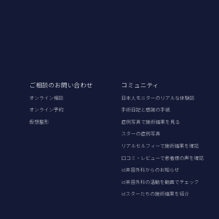
ご相談のお問い合わせ
コミュニティ
オンライン相談
日本人モニターのリアルな体験談
オンライン予約
手術日記と感謝の手紙
仮想整形
症例写真で施術結果を見る
スターの症例写真
リアルセルフィーで施術結果を確認
口コミ・レビューで患者様の声を確認
id美容外科からのお知らせ
id美容外科の活動を動画でチェック
idスターたちの施術結果を紹介