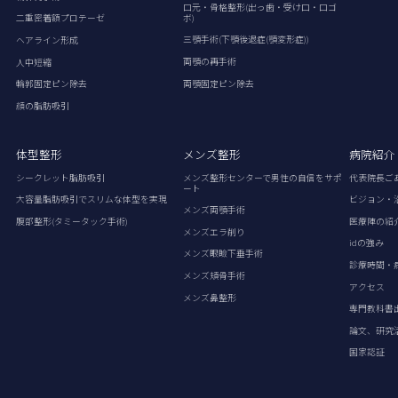
口元・骨格整形(出っ歯・受け口・口ゴ
ボ)
二重密着額プロテーゼ
三顎手術(下顎後退症(顎変形症))
ヘアライン形成
両顎の再手術
人中短縮
両顎固定ピン除去
輪郭固定ピン除去
顔の脂肪吸引
体型整形
メンズ整形
病院紹介
シークレット脂肪吸引
メンズ整形センターで男性の自信をサポ
代表院長ご
ート
大容量脂肪吸引でスリムな体型を実現
ビジョン・
メンズ両顎手術
腹部整形(タミータック手術)
医療陣の紹
メンズエラ削り
idの強み
メンズ眼瞼下垂手術
診療時間・
メンズ頬骨手術
アクセス
メンズ鼻整形
専門教科書
論文、研究
国家認証