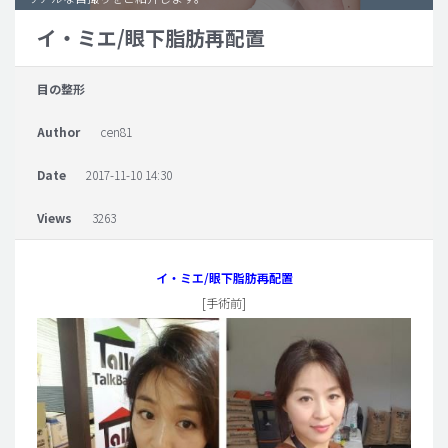
イ・ミエ/眼下脂肪再配置
脂肪吸引 (大容量)
メンズ整形
目の整形
idリアルストーリー
Author
cen81
idニュース
病院紹介
Date
2017-11-10 14:30
安全整形
Views
3263
料金一覧
ご相談のお問い合わせ
イ・ミエ/眼下脂肪再配置
[手術前]