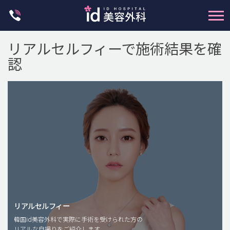
Skip
to
content
リアルセルフィーで施術結果を確
認
輪郭整形
両顎手術
鼻整形
二重・目元整形
脂肪注入(アンチエイジング)
リアルセルフィー
豊胸手術・バストアップ
韓国id美容外科で実際に手術を受けられた方の
リアルな自撮りをご紹介します。
プチ整形