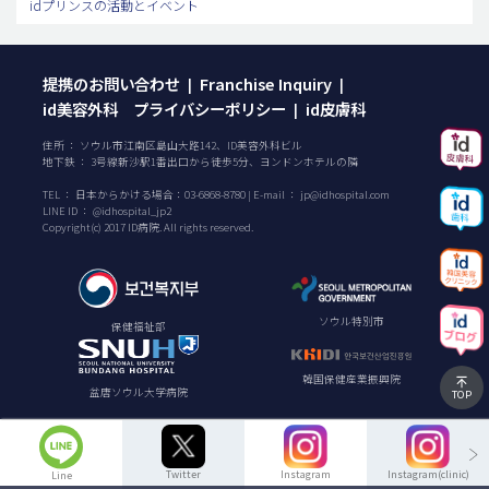
idプリンスの活動とイベント
提携のお問い合わせ
Franchise Inquiry
|
|
id美容外科 プライバシーポリシー
id皮膚科
|
住所 ： ソウル市江南区島山大路142、ID美容外科ビル
地下鉄 ： 3号線新沙駅1番出口から徒歩5分、ヨンドンホテルの隣
TEL ：
日本からかける場合：
03-6868-8780
| E-mail ：
jp@idhospital.com
LINE ID ： @idhospital_jp2
Copyright(c) 2017 ID病院. All rights reserved.
ソウル特別市
保健福祉部
韓国保健産業振興院
盆唐ソウル大学病院
TOP
Twitter
Instagram
Instagram(clinic)
Line