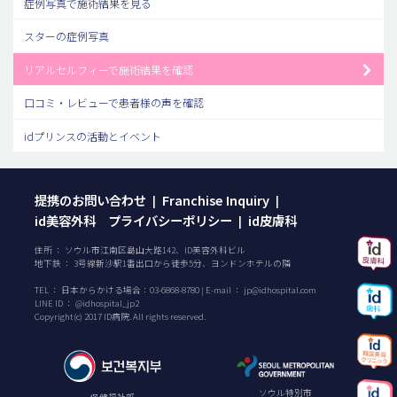
症例写真で施術結果を見る
スターの症例写真
リアルセルフィーで施術結果を確認
口コミ・レビューで患者様の声を確認
idプリンスの活動とイベント
提携のお問い合わせ
Franchise Inquiry
|
|
id美容外科 プライバシーポリシー
id皮膚科
|
住所 ： ソウル市江南区島山大路142、ID美容外科ビル
地下鉄 ： 3号線新沙駅1番出口から徒歩5分、ヨンドンホテルの隣
TEL ：
日本からかける場合：
03-6868-8780
| E-mail ：
jp@idhospital.com
LINE ID ： @idhospital_jp2
Copyright(c) 2017 ID病院. All rights reserved.
ソウル特別市