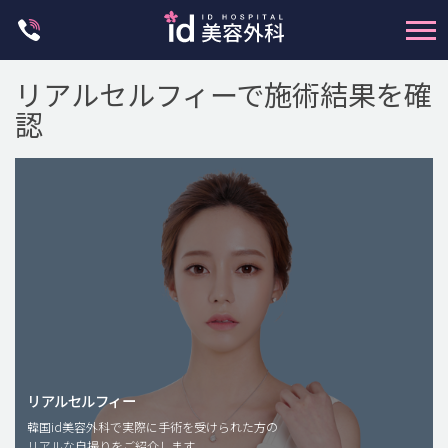
Skip
to
content
リアルセルフィーで施術結果を確
認
輪郭整形
両顎手術
鼻整形
二重・目元整形
脂肪注入(アンチエイジング)
リアルセルフィー
豊胸手術・バストアップ
韓国id美容外科で実際に手術を受けられた方の
リアルな自撮りをご紹介します。
プチ整形