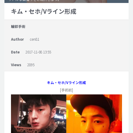
キム・セホ/Vライン形成
脂肪吸引 (大容量)
メンズ整形
輪郭手術
idリアルストーリー
Author
cen81
idニュース
病院紹介
Date
2017-11-08 13:55
安全整形
Views
2895
料金一覧
ご相談のお問い合わせ
キム・セホ/Vライン形成
[手術前]