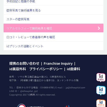
手術日記と感謝の手紙
症例写真で施術結果を見る
スターの症例写真
リアルセルフィーで施術結果を確認
口コミ・レビューで患者様の声を確認
idプリンスの活動とイベント
提携のお問い合わせ
Franchise Inquiry
|
|
id美容外科 プライバシーポリシー
id皮膚科
|
住所 ： ソウル市江南区島山大路142、ID美容外科ビル
地下鉄 ： 3号線新沙駅1番出口から徒歩5分、ヨンドンホテルの隣
TEL ：
日本からかける場合：
03-6868-8780
| E-mail ：
jp@idhospital.com
LINE ID ： @idhospital_jp2
Copyright(c) 2017 ID病院. All rights reserved.