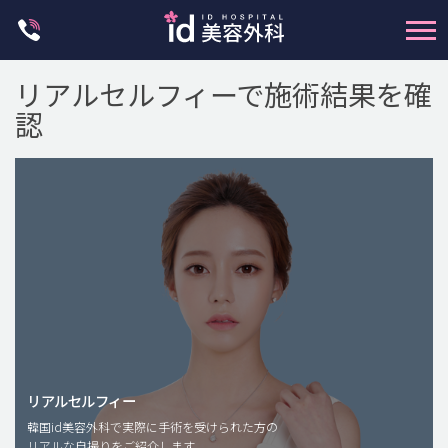
Skip
to
content
リアルセルフィーで施術結果を確
認
輪郭整形
両顎手術
鼻整形
二重・目元整形
脂肪注入(アンチエイジング)
リアルセルフィー
豊胸手術・バストアップ
韓国id美容外科で実際に手術を受けられた方の
リアルな自撮りをご紹介します。
プチ整形