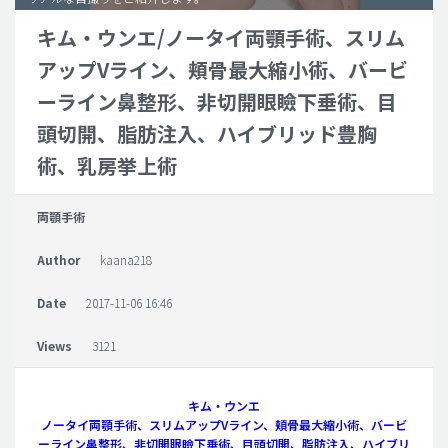
キム・ウンエ/ノータイ両顎手術、スリム
脂肪吸引 (大容量)
アップVライン、頬骨最大縮小術、バービ
メンズ整形
ーライン鼻整形、非切開眼瞼下垂術、目
idリアルストーリー
頭切開、脂肪注入、ハイブリッド豊胸
idニュース
術、乳房挙上術
病院紹介
安全整形
両顎手術
料金一覧
Author
kaana218
ご相談のお問い合わせ
Date
2017-11-06 16:46
Views
3121
キム・ウンエ
ノータイ両顎手術、スリムアップVライン、頬骨最大縮小術、バービ
ーライン鼻整形、非切開眼瞼下垂術、目頭切開、脂肪注入、ハイブリ