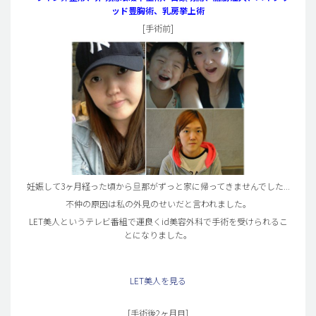
ッド豊胸術、乳房挙上術
[手術前]
妊娠して3ヶ月経った頃から旦那がずっと家に帰ってきませんでした...
不仲の原因は私の外見のせいだと言われました。
LET美人というテレビ番組で運良くid美容外科で手術を受けられるこ
とになりました。
LET美人を見る
[手術後2ヶ月目]