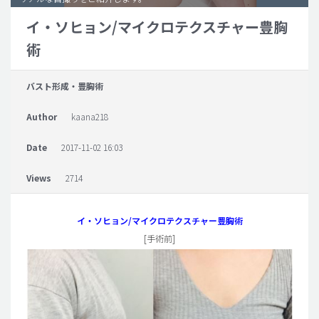
イ・ソヒョン/マイクロテクスチャー豊胸
脂肪吸引 (大容量)
術
メンズ整形
idリアルストーリー
バスト形成・豊胸術
idニュース
Author
kaana218
病院紹介
安全整形
Date
2017-11-02 16:03
料金一覧
Views
2714
ご相談のお問い合わせ
イ・ソヒョン/マイクロテクスチャー豊胸術
[手術前]