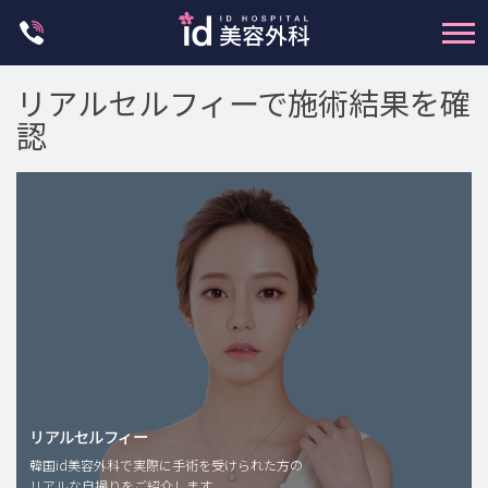
Skip
to
content
リアルセルフィーで施術結果を確
認
輪郭整形
両顎手術
鼻整形
二重・目元整形
脂肪注入(アンチエイジング)
リアルセルフィー
豊胸手術・バストアップ
韓国id美容外科で実際に手術を受けられた方の
リアルな自撮りをご紹介します。
プチ整形