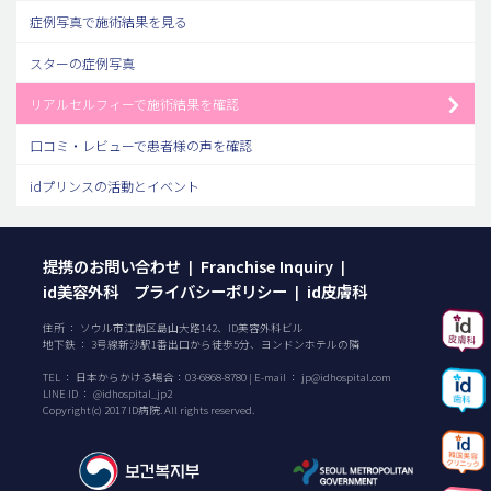
症例写真で施術結果を見る
スターの症例写真
リアルセルフィーで施術結果を確認
口コミ・レビューで患者様の声を確認
idプリンスの活動とイベント
提携のお問い合わせ
Franchise Inquiry
|
|
id美容外科 プライバシーポリシー
id皮膚科
|
住所 ： ソウル市江南区島山大路142、ID美容外科ビル
地下鉄 ： 3号線新沙駅1番出口から徒歩5分、ヨンドンホテルの隣
TEL ：
日本からかける場合：
03-6868-8780
| E-mail ：
jp@idhospital.com
LINE ID ： @idhospital_jp2
Copyright(c) 2017 ID病院. All rights reserved.