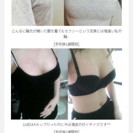
どんなに胸元が開いた服を着てもセクシーという言葉とは程遠い私の
胸...
[手術後1週間目]
以前はAカップだったのに今は満足の行くサイズです^^
[手術後2週間目]