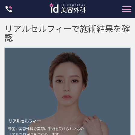
Skip
to
content
リアルセルフィーで施術結果を確
認
輪郭整形
両顎手術
鼻整形
二重・目元整形
脂肪注入(アンチエイジング)
リアルセルフィー
豊胸手術・バストアップ
韓国id美容外科で実際に手術を受けられた方の
リアルな自撮りをご紹介します。
プチ整形