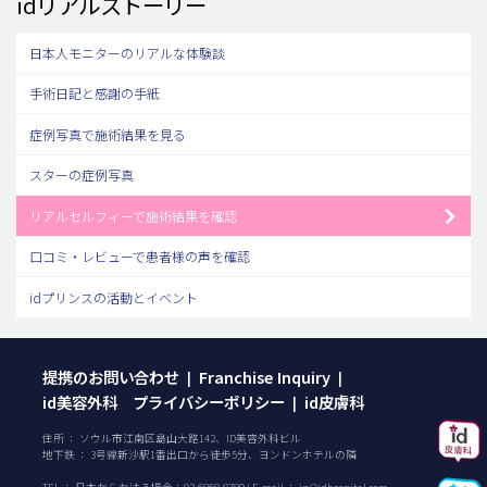
idリアルストーリー
日本人モニターのリアルな体験談
手術日記と感謝の手紙
症例写真で施術結果を見る
スターの症例写真
リアルセルフィーで施術結果を確認
口コミ・レビューで患者様の声を確認
idプリンスの活動とイベント
提携のお問い合わせ
Franchise Inquiry
|
|
id美容外科 プライバシーポリシー
id皮膚科
|
住所 ： ソウル市江南区島山大路142、ID美容外科ビル
地下鉄 ： 3号線新沙駅1番出口から徒歩5分、ヨンドンホテルの隣
TEL ：
日本からかける場合：
03-6868-8780
| E-mail ：
jp@idhospital.com