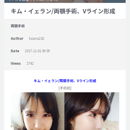
キム・イェラン/両顎手術、Vライン形成
脂肪吸引 (大容量)
メンズ整形
両顎手術
idリアルストーリー
Author
kaana218
idニュース
病院紹介
Date
2017-11-01 09:09
安全整形
Views
2742
料金一覧
ご相談のお問い合わせ
キム・イェラン/両顎手術、Vライン形成
[手術前]