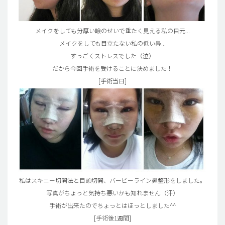
メイクをしても分厚い瞼のせいで重たく見える私の目元...
メイクをしても目立たない私の低い鼻...
すっごくストレスでした（泣）
だから今回手術を受けることに決めました！
[手術当日]
私はスキニー切開法と目頭切開、バービーライン鼻整形をしました。
写真がちょっと気持ち悪いかも知れません（汗）
手術が出来たのでちょっとはほっとしました^^
[手術後1週間]