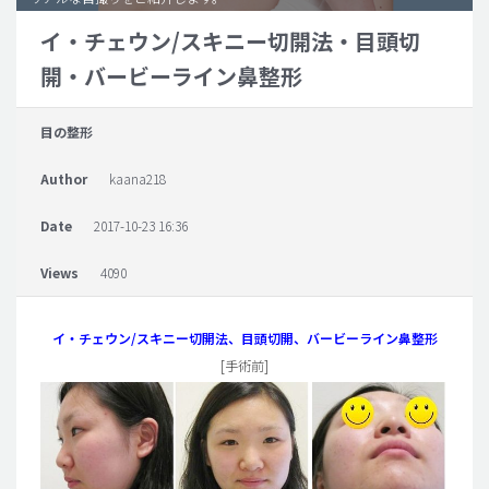
イ・チェウン/スキニー切開法・目頭切
脂肪吸引 (大容量)
開・バービーライン鼻整形
メンズ整形
idリアルストーリー
目の整形
idニュース
Author
kaana218
病院紹介
安全整形
Date
2017-10-23 16:36
料金一覧
Views
4090
ご相談のお問い合わせ
イ・チェウン/スキニー切開法、目頭切開、バービーライン鼻整形
[手術前]