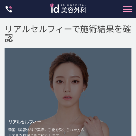
Skip
to
content
リアルセルフィーで施術結果を確
認
輪郭整形
両顎手術
鼻整形
二重・目元整形
脂肪注入(アンチエイジング)
リアルセルフィー
豊胸手術・バストアップ
韓国id美容外科で実際に手術を受けられた方の
リアルな自撮りをご紹介します。
プチ整形