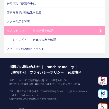
手術日記と感謝の手紙
症例写真で施術結果を見る
スターの症例写真
リアルセルフィーで施術結果を確認
口コミ・レビューで患者様の声を確認
idプリンスの活動とイベント
提携のお問い合わせ
Franchise Inquiry
|
|
id美容外科 プライバシーポリシー
id皮膚科
|
住所 ： ソウル市江南区島山大路142、ID美容外科ビル
地下鉄 ： 3号線新沙駅1番出口から徒歩5分、ヨンドンホテルの隣
TEL ：
日本からかける場合：
03-6868-8780
| E-mail ：
jp@idhospital.com
LINE ID ： @idhospital_jp2
Copyright(c) 2017 ID病院. All rights reserved.