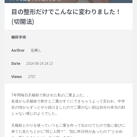
目の整形だけでこんなに変わりました！
脂肪吸引 (大容量)
(切開法)
メンズ整形
idリアルストーリー
輪郭手術
idニュース
Author
名無し
病院紹介
安全整形
Date
2014-09-24 14:13
料金一覧
Views
2787
ご相談のお問い合わせ
7年間毎日爪楊枝で刺された私の二重まぶた。。
友達から爪楊枝で刺すと二重がすぐにできちゃうよって言われ、中学
生の頃からずっとやり続けましたので二重のない顔は自分の本当の顔
じゃない感じのようでした。
爪楊枝とのりを使っていつも二重を作って出かけてたので急に遊びに
来てた友たちとかに”同じ人間？”、”顔に昨日何があったの？”とかめ