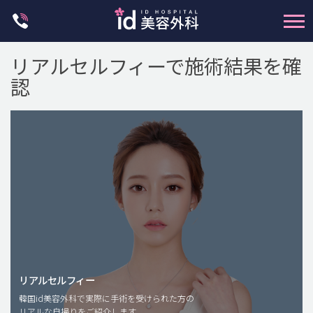
Skip
to
content
リアルセルフィーで施術結果を確
認
輪郭整形
両顎手術
鼻整形
二重・目元整形
脂肪注入(アンチエイジング)
リアルセルフィー
豊胸手術・バストアップ
韓国id美容外科で実際に手術を受けられた方の
リアルな自撮りをご紹介します。
プチ整形