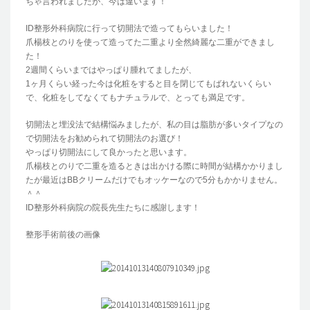
ちゃ言われましたが、今は違います！
ID整形外科病院に行って切開法で造ってもらいました！
爪楊枝とのりを使って造ってた二重より全然綺麗な二重ができまし
た！
2週間くらいまではやっぱり腫れてましたが、
1ヶ月くらい経った今は化粧をすると目を閉じてもばれないくらい
で、化粧をしてなくてもナチュラルで、とっても満足です。
切開法と埋没法で結構悩みましたが、私の目は脂肪が多いタイプなの
で切開法をお勧められて切開法のお選び！
やっぱり切開法にして良かったと思います。
爪楊枝とのりで二重を造るときは出かける際に時間が結構かかりまし
たが最近はBBクリームだけでもオッケーなので5分もかかりません。
＾＾
ID整形外科病院の院長先生たちに感謝します！
整形手術前後の画像