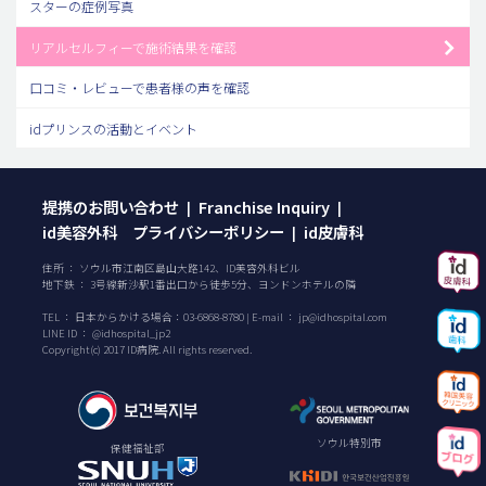
スターの症例写真
リアルセルフィーで施術結果を確認
口コミ・レビューで患者様の声を確認
idプリンスの活動とイベント
提携のお問い合わせ
Franchise Inquiry
|
|
id美容外科 プライバシーポリシー
id皮膚科
|
住所 ： ソウル市江南区島山大路142、ID美容外科ビル
地下鉄 ： 3号線新沙駅1番出口から徒歩5分、ヨンドンホテルの隣
TEL ：
日本からかける場合：
03-6868-8780
| E-mail ：
jp@idhospital.com
LINE ID ： @idhospital_jp2
Copyright(c) 2017 ID病院. All rights reserved.
ソウル特別市
保健福祉部