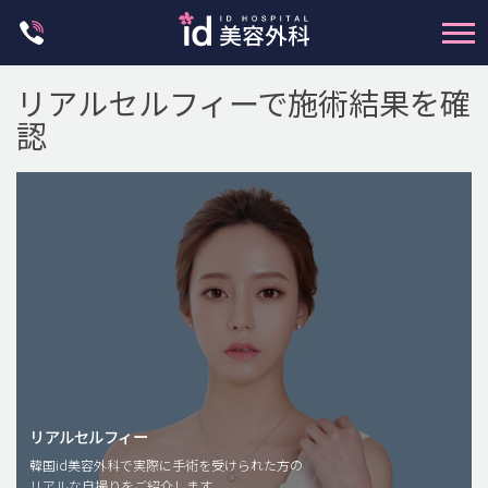
Skip
to
content
リアルセルフィーで施術結果を確
認
輪郭整形
両顎手術
鼻整形
二重・目元整形
脂肪注入(アンチエイジング)
リアルセルフィー
豊胸手術・バストアップ
韓国id美容外科で実際に手術を受けられた方の
リアルな自撮りをご紹介します。
プチ整形