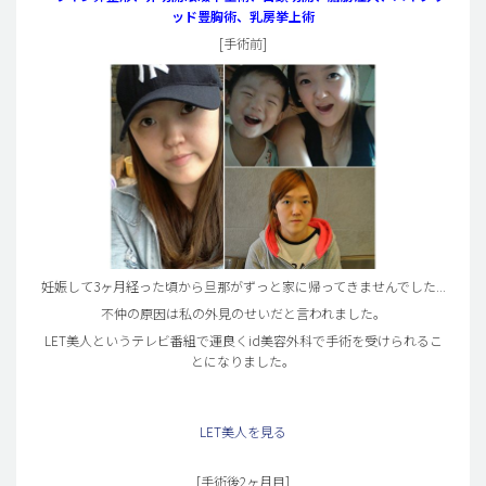
ッド豊胸術、乳房挙上術
[手術前]
妊娠して3ヶ月経った頃から旦那がずっと家に帰ってきませんでした...
不仲の原因は私の外見のせいだと言われました。
LET美人というテレビ番組で運良くid美容外科で手術を受けられるこ
とになりました。
LET美人を見る
[手術後2ヶ月目]