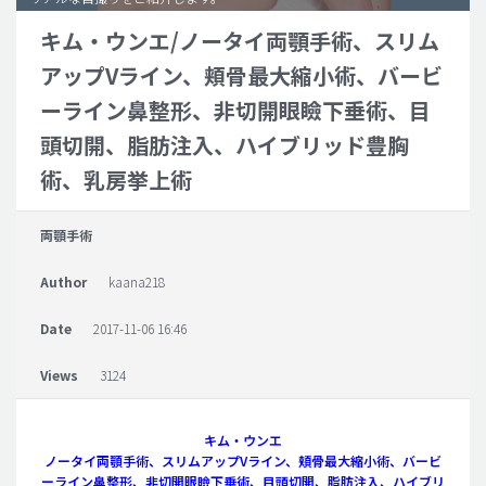
キム・ウンエ/ノータイ両顎手術、スリム
脂肪吸引 (大容量)
アップVライン、頬骨最大縮小術、バービ
メンズ整形
ーライン鼻整形、非切開眼瞼下垂術、目
idリアルストーリー
頭切開、脂肪注入、ハイブリッド豊胸
idニュース
術、乳房挙上術
病院紹介
安全整形
両顎手術
料金一覧
Author
kaana218
ご相談のお問い合わせ
Date
2017-11-06 16:46
Views
3124
キム・ウンエ
ノータイ両顎手術、スリムアップVライン、頬骨最大縮小術、バービ
ーライン鼻整形、非切開眼瞼下垂術、目頭切開、脂肪注入、ハイブリ