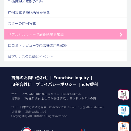
手術日記と感謝の手紙
症例写真で施術結果を見る
スターの症例写真
リアルセルフィーで施術結果を確認
口コミ・レビューで患者様の声を確認
idプリンスの活動とイベント
提携のお問い合わせ
Franchise Inquiry
|
|
id美容外科 プライバシーポリシー
id皮膚科
|
住所 ： ソウル市江南区島山大路142、ID美容外科ビル
地下鉄 ： 3号線新沙駅1番出口から徒歩5分、ヨンドンホテルの隣
TEL ：
日本からかける場合：
03-6868-8780
| E-mail ：
jp@idhospital.com
LINE ID ： @idhospital_jp2
Copyright(c) 2017 ID病院. All rights reserved.