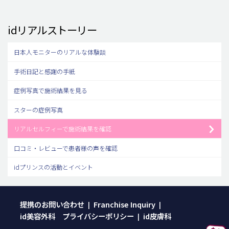
idリアルストーリー
日本人モニターのリアルな体験談
手術日記と感謝の手紙
症例写真で施術結果を見る
スターの症例写真
リアルセルフィーで施術結果を確認
口コミ・レビューで患者様の声を確認
idプリンスの活動とイベント
提携のお問い合わせ
Franchise Inquiry
|
|
id美容外科 プライバシーポリシー
id皮膚科
|