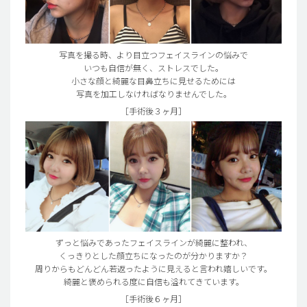
写真を撮る時、より目立つフェイスラインの悩みで
いつも自信が無く、ストレスでした。
小さな顔と綺麗な目鼻立ちに見せるためには
写真を加工しなければなりませんでした。
［手術後３ヶ月］
ずっと悩みであったフェイスラインが綺麗に整われ、
くっきりとした顔立ちになったのが分かりますか？
周りからもどんどん若返ったように見えると言われ嬉しいです。
綺麗と褒められる度に自信も溢れてきています。
［手術後６ヶ月］