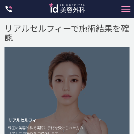
Skip
to
content
リアルセルフィーで施術結果を確
認
輪郭整形
両顎手術
鼻整形
二重・目元整形
脂肪注入(アンチエイジング)
リアルセルフィー
豊胸手術・バストアップ
韓国id美容外科で実際に手術を受けられた方の
リアルな自撮りをご紹介します。
プチ整形