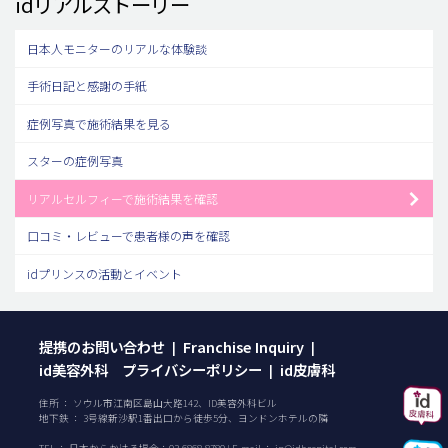
idリアルストーリー
日本人モニターのリアルな体験談
手術日記と感謝の手紙
症例写真で施術結果を見る
スターの症例写真
リアルセルフィーで施術結果を確認
口コミ・レビューで患者様の声を確認
idプリンスの活動とイベント
提携のお問い合わせ
Franchise Inquiry
|
|
id美容外科 プライバシーポリシー
id皮膚科
|
住所 ： ソウル市江南区島山大路142、ID美容外科ビル
地下鉄 ： 3号線新沙駅1番出口から徒歩5分、ヨンドンホテルの隣
TEL ：
日本からかける場合：
03-6868-8780
| E-mail ：
jp@idhospital.com