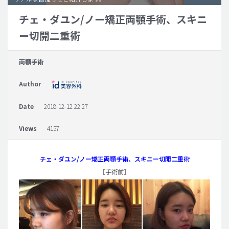
チェ・ダユン/ノー矯正両顎手術、スキニ
脂肪吸引 (大容量)
ー切開二重術
メンズ整形
idリアルストーリー
両顎手術
idニュース
Author
病院紹介
安全整形
Date
2018-12-12 22:27
料金一覧
Views
4157
ご相談のお問い合わせ
チェ・ダユン/ノー矯正両顎手術、スキニー切開二重術
［手術前］