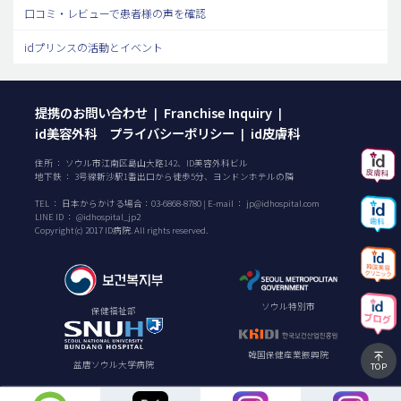
口コミ・レビューで患者様の声を確認
idプリンスの活動とイベント
提携のお問い合わせ
Franchise Inquiry
|
|
id美容外科 プライバシーポリシー
id皮膚科
|
住所 ： ソウル市江南区島山大路142、ID美容外科ビル
地下鉄 ： 3号線新沙駅1番出口から徒歩5分、ヨンドンホテルの隣
TEL ：
日本からかける場合：
03-6868-8780
| E-mail ：
jp@idhospital.com
LINE ID ： @idhospital_jp2
Copyright(c) 2017 ID病院. All rights reserved.
ソウル特別市
保健福祉部
韓国保健産業振興院
盆唐ソウル大学病院
TOP