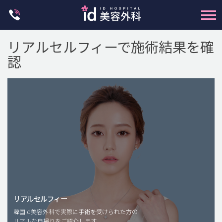
Skip
to
content
リアルセルフィーで施術結果を確
認
輪郭整形
両顎手術
鼻整形
二重・目元整形
脂肪注入(アンチエイジング)
リアルセルフィー
豊胸手術・バストアップ
韓国id美容外科で実際に手術を受けられた方の
リアルな自撮りをご紹介します。
プチ整形