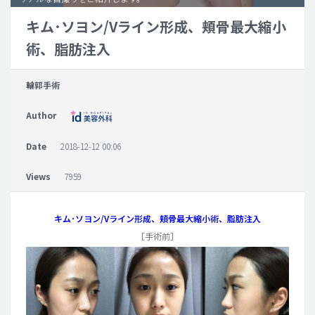
キム･ソヨン/Vライン形成、頬骨最大縮小
脂肪吸引 (大容量)
術、脂肪注入
メンズ整形
idリアルストーリー
輪郭手術
idニュース
Author
病院紹介
安全整形
Date
2018-12-12 00:06
料金一覧
Views
7959
ご相談のお問い合わせ
キム･ソヨン/Vライン形成、頬骨最大縮小術、脂肪注入
［手術前］