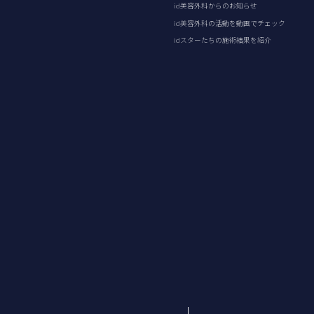
id美容外科からのお知らせ
id美容外科の活動を動画でチェック
idスターたちの施術結果を紹介