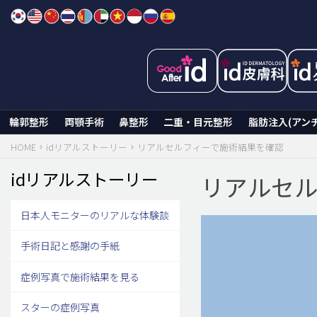
Skip
to
content
輪郭整形
両顎手術
鼻整形
二重・目元整形
脂肪注入(アン
HOME
idリアルストーリー
リアルセルフィーで施術結果を確認
idリアルストーリー
リアルセル
日本人モニターのリアルな体験談
手術日記と感謝の手紙
症例写真で施術結果を見る
スターの症例写真