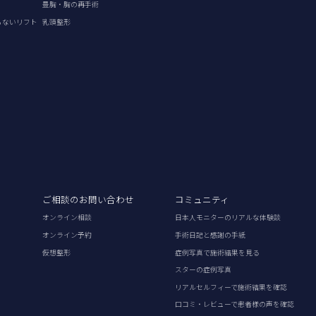
豊胸・胸の再手術
らないリフト
乳頭整形
ご相談のお問い合わせ
コミュニティ
オンライン相談
日本人モニターのリアルな体験談
オンライン予約
手術日記と感謝の手紙
仮想整形
症例写真で施術結果を見る
スターの症例写真
リアルセルフィーで施術結果を確認
口コミ・レビューで患者様の声を確認