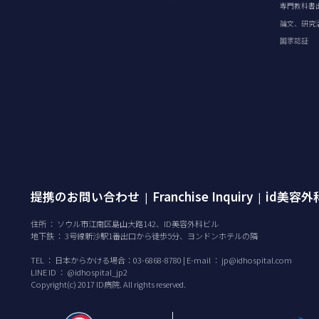
専門教科書
論文、研究
国家認証
提携のお問い合わせ
Franchise Inquiry
id美容
|
|
住所 ： ソウル市江南区島山大路142、ID美容外科ビル
地下鉄 ： 3号線新沙駅1番出口から徒歩5分、ヨンドンホテルの隣
TEL ：
日本からかける場合：03-6868-8780 | E-mail ：
jp@idhospital.com
LINE ID ： @idhospital_jp2
Copyright(c) 2017 ID病院. All rights reserved.