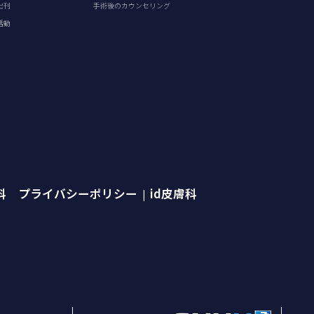
出刊
手術後のカウンセリング
活動
外科 プライバシーポリシー
id皮膚科
|