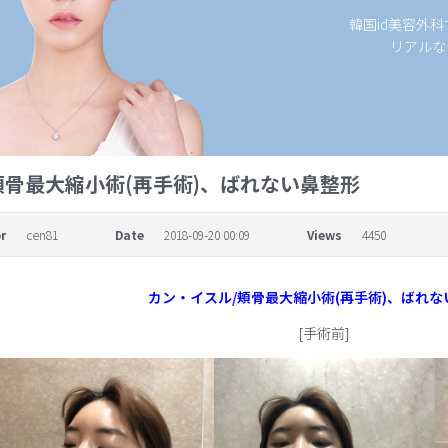
韓国id美容外
リアルな
頬骨最大縮小術(再手術)、ばれない鼻整形
r
cen81
Date
2018-09-20 00:09
Views
4450
カン・イスル/
頬骨最大縮小術(再手術)、ばれな
[手術前]