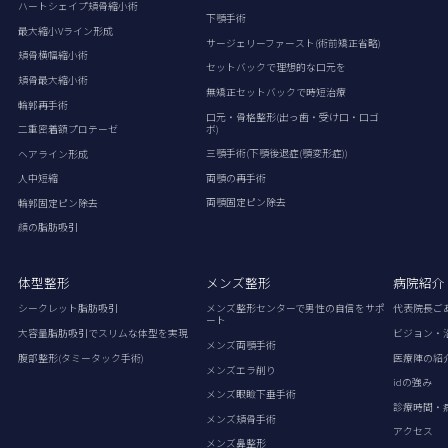
ハートシェイプ頬骨縮小術
下顎手術
最大縮小Vライン形成
サージェリーファースト(術前矯正省略)
頬骨横幅縮小術
セットバックで理想的な口元を
頬骨最大縮小術
無矯正セットバックで時短治療
輪郭再手術
口元・骨格整形(出っ歯・受け口・口ゴ
ボ)
二重密着額プロテーゼ
三顎手術(下顎後退症(顎変形症))
ヘアライン形成
両顎の再手術
人中短縮
両顎固定ピン除去
輪郭固定ピン除去
顔の脂肪吸引
体型整形
メンズ整形
病院紹介
シークレット脂肪吸引
メンズ整形センターで男性の自信をサポ
代表院長ご
ート
大容量脂肪吸引でスリムな体型を実現
ビジョン・
メンズ両顎手術
腹部整形(タミータック手術)
医療陣の紹
メンズエラ削り
idの強み
メンズ眼瞼下垂手術
診療時間・
メンズ頬骨手術
アクセス
メンズ鼻整形