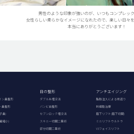
男性のような印象が強いのが、いつもコンプレッ
女性らしい柔らかなイメージになれたので、楽しい日々
本当にありがとうございます！
目の整形
アンチエイジング
イン鼻整形
ダブル糸埋没法
脂肪注入による若返り
ト鼻整形
バンビ目整形
幹細胞治療
子鼻)
セブンロック埋没法
眉下リフト(眉下切開)
翼縮小)
スキニー切開二重術
ミニリフトウルトラ
部分切開二重術
V3フェイスリフト