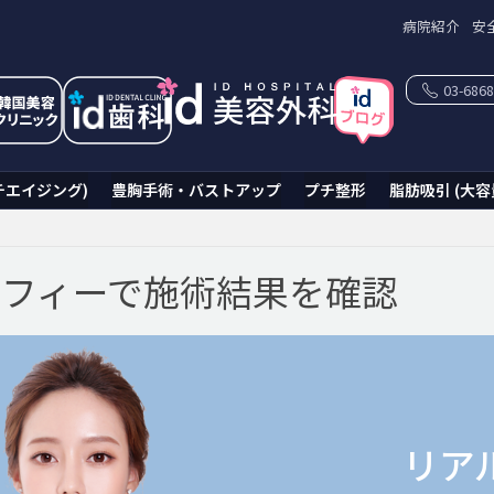
病院紹介
安
03-6868
チエイジング)
豊胸手術・バストアップ
プチ整形
脂肪吸引 (大容
フィーで施術結果を確認
リア