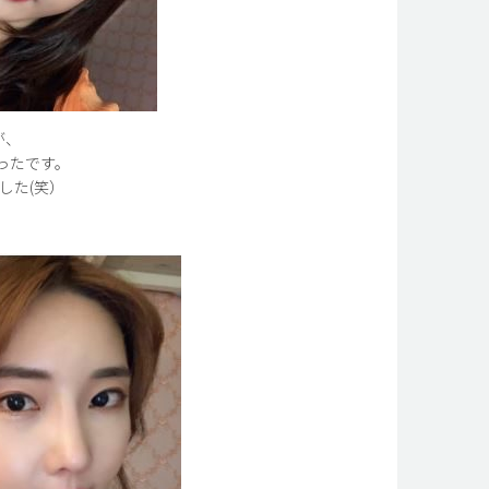
が、
ったです。
した(笑）