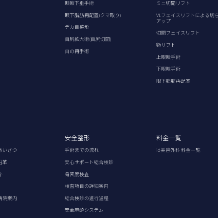
眼瞼下垂手術
ミニ切開リフト
眼下脂肪再配置(クマ取り)
VLフェイスリフトによる切
アップ
デカ目整形
切開フェイスリフト
目尻拡大術(目尻切開)
額リフト
目の再手術
上眼瞼手術
下眼瞼手術
眼下脂肪再配置
安全整形
料金一覧
あいさつ
手術までの流れ
id美容外科 料金一覧
沿革
安心サポート総合検診
介
骨密度検査
検査項目の詳細案内
病院案内
総合検診の進行過程
安全麻酔システム