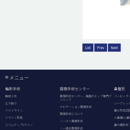
List
Prev
Next
メニュー
輪郭手術
両顎手術センター
鼻整形
輪郭３点
両顎手術センター – 韓国のトップ専門ク
バービーラ
リニック
エラ削り
シークレッ
ナビゲーション両顎手術
ミニＶライン
鼻尖形成(団
両顎手術について
Ｖライン形成
小鼻縮小(鼻
ノータイ両顎手術
スリムアップVライン
鼻の再手術
ノー矯正両顎手術