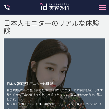
Skip
to
content
日本人モニターのリアルな体験
談
輪郭整形
両顎手術
鼻整形
日本人韓国整形モニター体験談
二重・目元整形
韓国ID美容外科で整形手術を受けた日本人モニターの体験談を紹介します。
脂肪注入(アンチエイジング)
整形前後の写真や正直な感想、自撮りを通じて、韓国整形の魅力をお届け
します。
豊胸手術・バストアップ
韓国整形を考えている方は、実際のビフォーアフター写真をぜひご覧くだ
さい！
プチ整形