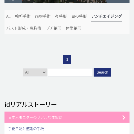
脂肪吸引 (大容量)
All
輪郭手術
両顎手術
鼻整形
目の整形
アンチエイジング
メンズ整形
バスト形成・豊胸術
プチ整形
体型整形
idリアルストーリー
idニュース
病院紹介
1
安全整形
料金一覧
Search
ご相談のお問い合わせ
idリアルストーリー
日本人モニターのリアルな体験談
手術日記と感謝の手紙