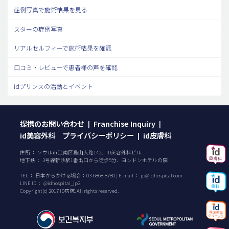
症例写真で施術結果を見る
スターの症例写真
リアルセルフィーで施術結果を確認
口コミ・レビューで患者様の声を確認
idプリンスの活動とイベント
提携のお問い合わせ
Franchise Inquiry
|
|
id美容外科 プライバシーポリシー
id皮膚科
|
住所 ： ソウル市江南区島山大路142、ID美容外科ビル
地下鉄 ： 3号線新沙駅1番出口から徒歩5分、ヨンドンホテルの隣
TEL ：
日本からかける場合：
03-6868-8780
| E-mail ：
jp@idhospital.com
LINE ID ： @idhospital_jp2
Copyright(c) 2017 ID病院. All rights reserved.