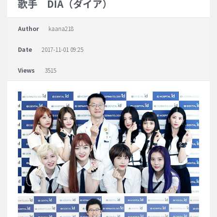
歌手 DIA（ダイア）
脂肪吸引 (大容量)
Author
kaana218
メンズ整形
Date
2017-11-01 09:25
idリアルストーリー
idニュース
Views
3515
病院紹介
安全整形
料金一覧
ご相談のお問い合わせ