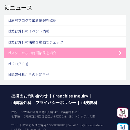
idニュース
id病院ブログで最新情報を確認
id美容外科のイベント情報
id美容外科の活動を動画でチェック
idスターたちの施術結果を紹介
idブログ (旧)
id美容外科からのお知らせ
提携のお問い合わせ
Franchise Inquiry
|
|
id美容外科 プライバシーポリシー
id皮膚科
|
住所 ： ソウル市江南区島山大路142、ID美容外科ビル
地下鉄 ： 3号線新沙駅1番出口から徒歩5分、ヨンドンホテルの隣
TEL ：
日本からかける場合：
03-6868-8780
| E-mail ：
jp@idhospital.com
LINE ID ： @idhospital_jp2