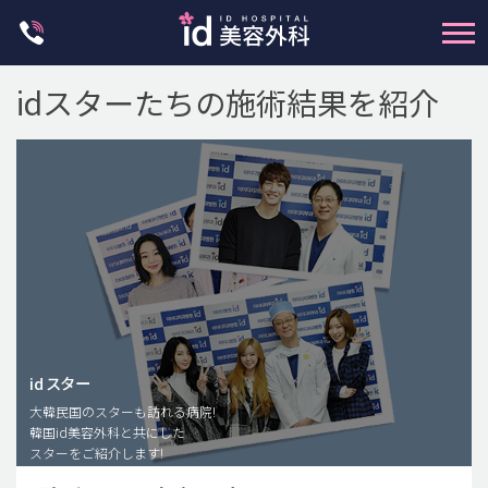
Skip
to
content
idスターたちの施術結果を紹介
輪郭整形
両顎手術
鼻整形
二重・目元整形
id スター
大韓民国のスターも訪れる病院!
脂肪注入(アンチエイジング)
韓国id美容外科と共にした
豊胸手術・バストアップ
スターをご紹介します!
プチ整形