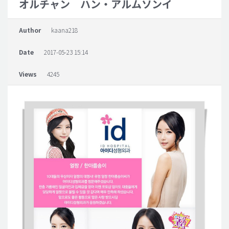
オルチャン ハン・アルムソンイ
脂肪吸引 (大容量)
Author
kaana218
メンズ整形
Date
2017-05-23 15:14
idリアルストーリー
idニュース
Views
4245
病院紹介
安全整形
料金一覧
ご相談のお問い合わせ