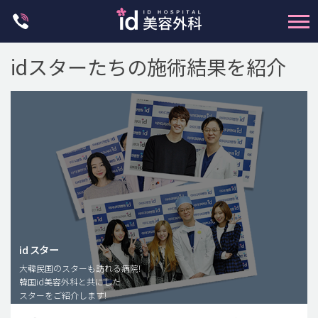
Skip
to
content
idスターたちの施術結果を紹介
輪郭整形
両顎手術
鼻整形
二重・目元整形
id スター
大韓民国のスターも訪れる病院!
脂肪注入(アンチエイジング)
韓国id美容外科と共にした
豊胸手術・バストアップ
スターをご紹介します!
プチ整形