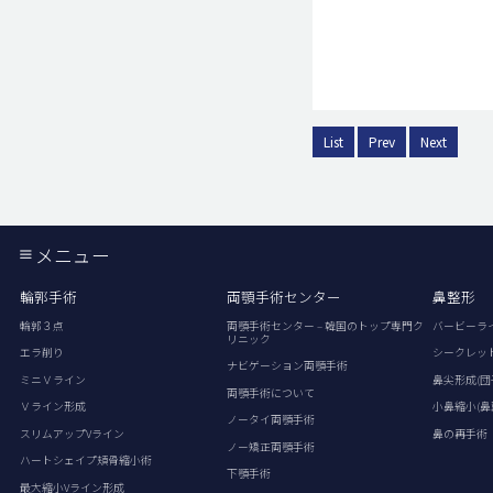
List
Prev
Next
メニュー
輪郭手術
両顎手術センター
鼻整形
輪郭３点
両顎手術センター – 韓国のトップ専門ク
バービーラ
リニック
エラ削り
シークレッ
ナビゲーション両顎手術
ミニＶライン
鼻尖形成(団
両顎手術について
Ｖライン形成
小鼻縮小(鼻
ノータイ両顎手術
スリムアップVライン
鼻の再手術
ノー矯正両顎手術
ハートシェイプ頬骨縮小術
下顎手術
最大縮小Vライン形成