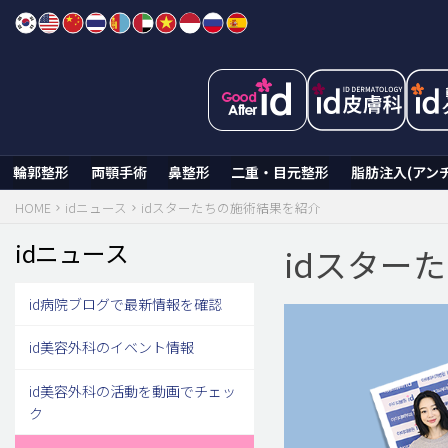
Skip
to
content
輪郭整形
両顎手術
鼻整形
二重・目元整形
脂肪注入(アン
HOME
idニュース
idスターたちの施術結果を紹介
idニュース
idスター
id病院ブログで最新情報を確認
id美容外科のイベント情報
id美容外科の活動を動画でチェッ
ク