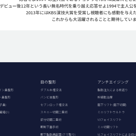
デビュー後12年という長い無名時代を乗り越え応答せよ1994で主人
2013年にはKBS演技大賞を受賞し視聴者にも感動を与え
これからも大活躍されることと期待してい
目の整形
アンチエイジング
イン鼻整形
ダブル糸埋没法
脂肪注入による若返り
ト鼻整形
バンビ目整形
幹細胞治療
子鼻)
セブンロック埋没法
眉下リフト(眉下切開)
翼縮小)
スキニー切開二重術
ミニリフトウルトラ
部分切開二重術
V3フェイスリフト
眼瞼下垂手術
ミニ切開リフト
眼下脂肪再配置(クマ取り)
VLフェイスリフトによる切