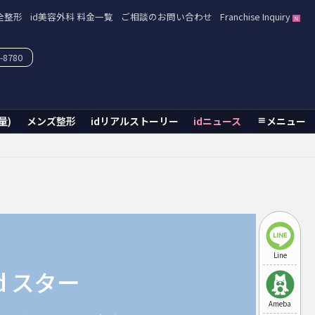
全整形
id美容外科 料金一覧
ご相談のお問い合わせ
Franchise Inquiry
-8780
量)
メンズ整形
idリアルストーリー
idニュース
メニュー
Line
id スター
Ameba