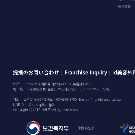
国家認証
提携のお問い合わせ
Franchise Inquiry
id美容
|
|
住所 ： ソウル市江南区島山大路142、ID美容外科ビル
地下鉄 ： 3号線新沙駅1番出口から徒歩5分、ヨンドンホテルの隣
TEL ：
日本からかける場合：03-6868-8780 | E-mail ：
jp@idhospital.com
LINE ID ： @idhospital_jp2
Copyright(c) 2017 ID病院. All rights reserved.
保健福祉部