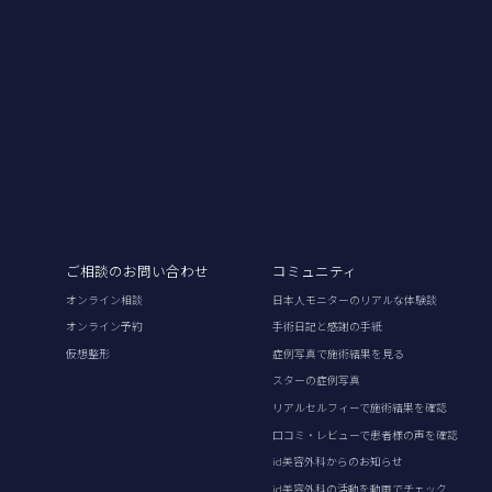
ご相談のお問い合わせ
コミュニティ
オンライン相談
日本人モニターのリアルな体験談
オンライン予約
手術日記と感謝の手紙
仮想整形
症例写真で施術結果を見る
スターの症例写真
リアルセルフィーで施術結果を確認
口コミ・レビューで患者様の声を確認
id美容外科からのお知らせ
id美容外科の活動を動画でチェック