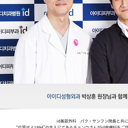
id美容外科 パク・サンフン院長と共
“応答せよ1994”の主人公であるチョンウさんがid皮膚科を