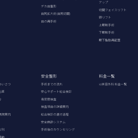
アップ
デカ目整形
切開フェイスリフト
目尻拡大術(目尻切開)
額リフト
目の再手術
上眼瞼手術
下眼瞼手術
眼下脂肪再配置
安全整形
料金一覧
あいさつ
手術までの流れ
id美容外科 料金一覧
沿革
安心サポート総合検診
介
骨密度検査
検査項目の詳細案内
病院案内
総合検診の進行過程
安全麻酔システム
出刊
手術後のカウンセリング
活動