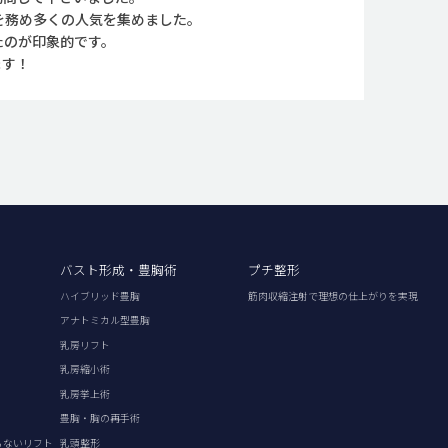
公を務め多くの人気を集めました。
たのが印象的です。
ます！
バスト形成・豊胸術
プチ整形
ハイブリッド豊胸
筋肉収縮注射で理想の仕上がりを実現
アナトミカル型豊胸
乳房リフト
乳房縮小術
乳房挙上術
豊胸・胸の再手術
らないリフト
乳頭整形