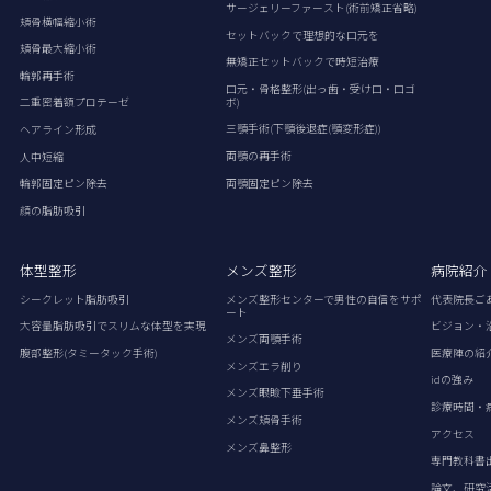
サージェリーファースト(術前矯正省略)
頬骨横幅縮小術
セットバックで理想的な口元を
頬骨最大縮小術
無矯正セットバックで時短治療
輪郭再手術
口元・骨格整形(出っ歯・受け口・口ゴ
ボ)
二重密着額プロテーゼ
三顎手術(下顎後退症(顎変形症))
ヘアライン形成
両顎の再手術
人中短縮
両顎固定ピン除去
輪郭固定ピン除去
顔の脂肪吸引
体型整形
メンズ整形
病院紹介
シークレット脂肪吸引
メンズ整形センターで男性の自信をサポ
代表院長ご
ート
大容量脂肪吸引でスリムな体型を実現
ビジョン・
メンズ両顎手術
腹部整形(タミータック手術)
医療陣の紹
メンズエラ削り
idの強み
メンズ眼瞼下垂手術
診療時間・
メンズ頬骨手術
アクセス
メンズ鼻整形
専門教科書
論文、研究