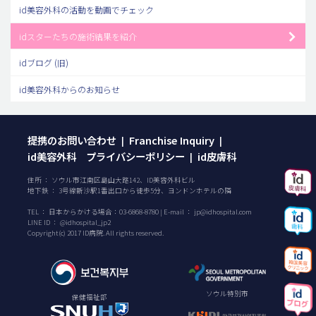
id美容外科の活動を動画でチェック
idスターたちの施術結果を紹介
idブログ (旧)
id美容外科からのお知らせ
提携のお問い合わせ
Franchise Inquiry
|
|
id美容外科 プライバシーポリシー
id皮膚科
|
住所 ： ソウル市江南区島山大路142、ID美容外科ビル
地下鉄 ： 3号線新沙駅1番出口から徒歩5分、ヨンドンホテルの隣
TEL ：
日本からかける場合：
03-6868-8780
| E-mail ：
jp@idhospital.com
LINE ID ： @idhospital_jp2
Copyright(c) 2017 ID病院. All rights reserved.
ソウル特別市
保健福祉部