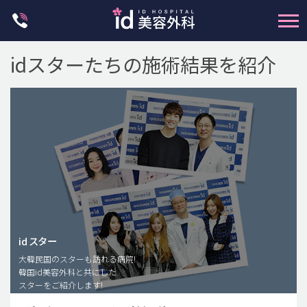
Skip
to
content
idスターたちの施術結果を紹介
輪郭整形
両顎手術
鼻整形
二重・目元整形
id スター
大韓民国のスターも訪れる病院!
脂肪注入(アンチエイジング)
韓国id美容外科と共にした
豊胸手術・バストアップ
スターをご紹介します!
プチ整形