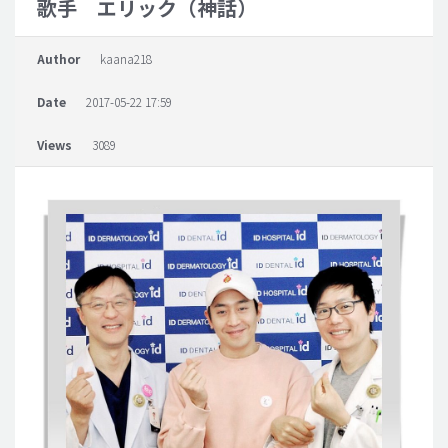
歌手 エリック（神話）
脂肪吸引 (大容量)
Author
kaana218
メンズ整形
Date
2017-05-22 17:59
idリアルストーリー
idニュース
Views
3089
病院紹介
安全整形
料金一覧
ご相談のお問い合わせ