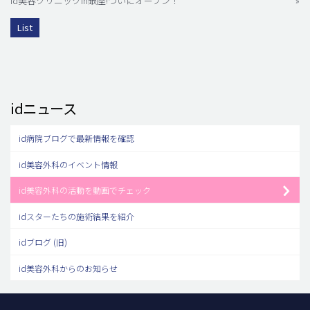
id美容クリニックin銀座!ついにオープン！
»
List
idニュース
id病院ブログで最新情報を確認
id美容外科のイベント情報
id美容外科の活動を動画でチェック
idスターたちの施術結果を紹介
idブログ (旧)
id美容外科からのお知らせ