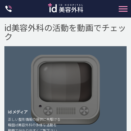
Skip
to
content
id美容外科の活動を動画でチェッ
ク
輪郭整形
両顎手術
鼻整形
二重・目元整形
脂肪注入(アンチエイジング)
id メディア
正しい整形情報の提供に先駆ける
豊胸手術・バストアップ
韓国id美容外科の多様な活動を
動画で分かりやすくご覧下さい。
プチ整形