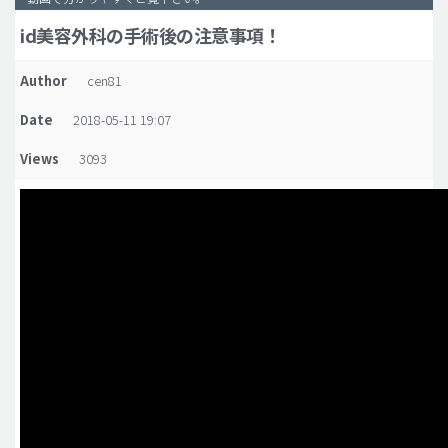
id美容外科の手術後の注意事項！
脂肪吸引 (大容量)
メンズ整形
Author
cen81
idリアルストーリー
Date
2018-05-11 19:07
idニュース
Views
3093
病院紹介
安全整形
料金一覧
ご相談のお問い合わせ