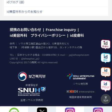
idブログ (旧)
id美容外科からのお知らせ
提携のお問い合わせ
Franchise Inquiry
|
|
id美容外科 プライバシーポリシー
id皮膚科
|
住所 ： ソウル市江南区島山大路142、ID美容外科ビル
地下鉄 ： 3号線新沙駅1番出口から徒歩5分、ヨンドンホテルの隣
TEL ：
日本からかける場合：
03-6868-8780
| E-mail ：
jp@idhospital.com
LINE ID ： @idhospital_jp2
Copyright(c) 2017 ID病院. All rights reserved.
ソウル特別市
保健福祉部
韓国保健産業振興院
盆唐ソウル大学病院
TOP