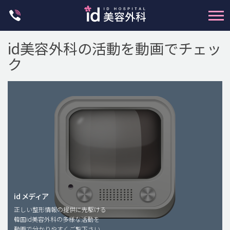
Skip
to
content
id美容外科の活動を動画でチェッ
ク
輪郭整形
両顎手術
鼻整形
二重・目元整形
脂肪注入(アンチエイジング)
id メディア
正しい整形情報の提供に先駆ける
豊胸手術・バストアップ
韓国id美容外科の多様な活動を
動画で分かりやすくご覧下さい。
プチ整形