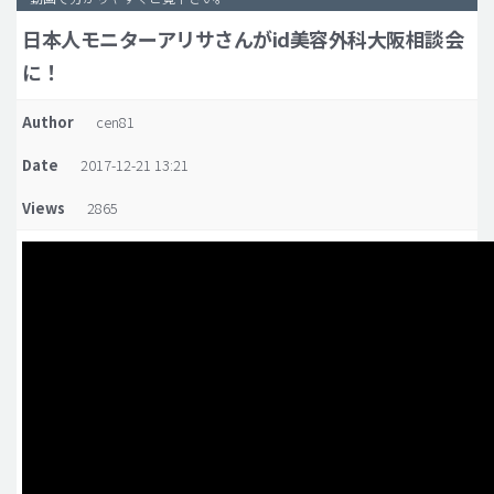
日本人モニターアリサさんがid美容外科大阪相談会
脂肪吸引 (大容量)
に！
メンズ整形
idリアルストーリー
Author
cen81
idニュース
Date
2017-12-21 13:21
病院紹介
Views
2865
安全整形
料金一覧
ご相談のお問い合わせ