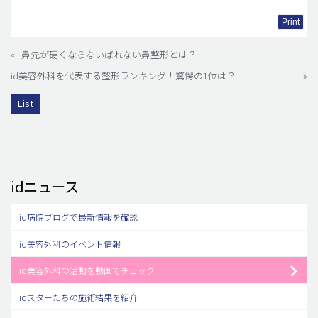
Print
«
鼻先が硬くならないばれない鼻整形とは？
id美容外科を代表する整形ランキング！驚愕の1位は？
»
List
idニュース
id病院ブログで最新情報を確認
id美容外科のイベント情報
id美容外科の活動を動画でチェック
idスターたちの施術結果を紹介